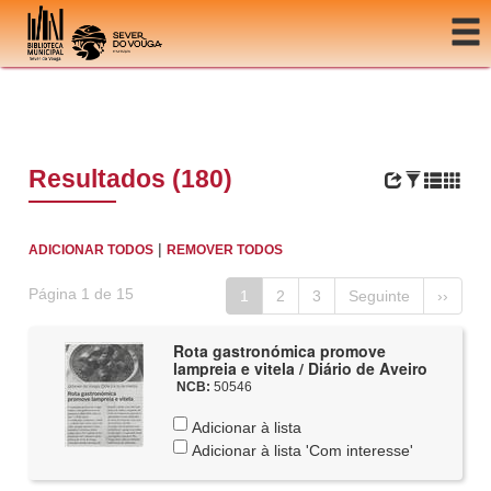
Ir para o conteúdo
Resultados (180)
|
ADICIONAR TODOS
REMOVER TODOS
Página 1 de 15
1
2
3
Seguinte
››
Rota gastronómica promove
lampreia e vitela / Diário de Aveiro
NCB:
50546
Adicionar à lista
Adicionar à lista 'Com interesse'