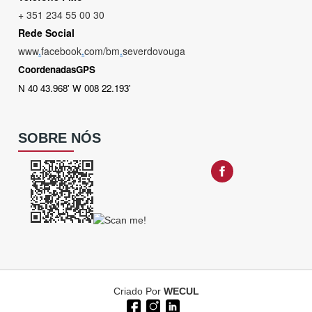
+ 351 234 55 00 30
Rede Social
www
.
facebook
.
com/bm
.
severdovouga
CoordenadasGPS
N 40 43.968' W 008 22.193'
SOBRE NÓS
Criado Por
WECUL