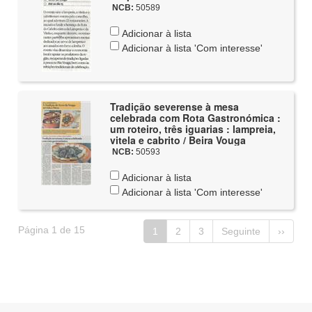
NCB:
50589
Adicionar à lista
Adicionar à lista 'Com interesse'
Tradição severense à mesa
celebrada com Rota Gastronómica :
um roteiro, três iguarias : lampreia,
vitela e cabrito / Beira Vouga
NCB:
50593
Adicionar à lista
Adicionar à lista 'Com interesse'
Página 1 de 15
1
2
3
Seguinte
››