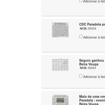
Adicionar à lis
CDC Paradela pr
NCB:
50419
Adicionar à lis
Seguro ganhou S
Beira Vouga
NCB:
50424
Adicionar à lis
Mais de uma ce
Paradela : even
Beira Vouga