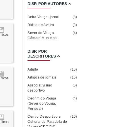
DISP. POR AUTORES
Beira Vouga. jornal
(8)
Diário de Aveiro
(3)
Sever do Vouga.
(4)
íticos
Câmara Municipal
DISP. POR
DESCRITORES
Adulto
(15)
Artigos de jornais
(15)
íticos
Associativismo
(5)
desportivo
Cedrim do Vouga
(4)
(Sever do Vouga,
Portugal)
Centro Desportivo e
(10)
Cultural de Paradela do
íticos
Vouga (CDC PV)