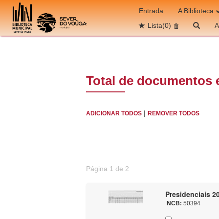
Ir para o conteúdo
Entrada
A Biblioteca
Lista
(0)
A
Total de documentos 
|
ADICIONAR TODOS
REMOVER TODOS
Página 1 de 2
Presidenciais 20
NCB:
50394