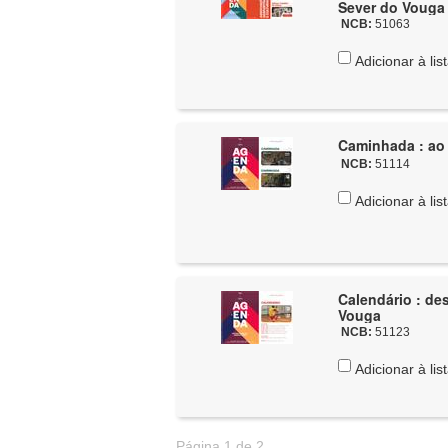
Sever do Vouga
NCB:
51063
Adicionar à lis
Caminhada : ao 
NCB:
51114
Adicionar à lis
Calendário : de
Vouga
NCB:
51123
Adicionar à lis
Página 1 de 2