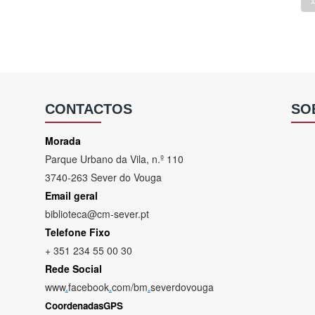
CONTACTOS
SO
Morada
Parque Urbano da Vila, n.º 110
3740-263 Sever do Vouga
Email geral
biblioteca@cm-sever.pt
Telefone Fixo
+ 351 234 55 00 30
Rede Social
www
.
facebook
.
com/bm
.
severdovouga
CoordenadasGPS