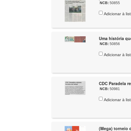
NCB:
50855
Adicionar à lis
Uma história qu
NCB:
50856
Adicionar à lis
CDC Paradela re
NCB:
50981
Adicionar à lis
(Mega) torneio 