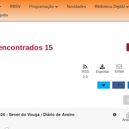
RBSV
Programação
Novidades
Biblioteca Digital
juda
encontrados 15
Email
Exportar
RSS
2.0
26 : Sever do Vouga / Diário de Aveiro
Anal