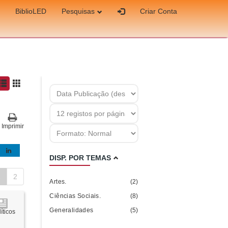
BiblioLED
Pesquisas
Criar Conta
Imprimir
DISP. POR TEMAS
1
2
Artes.
(2)
Ciências Sociais.
(8)
Generalidades
(5)
íticos