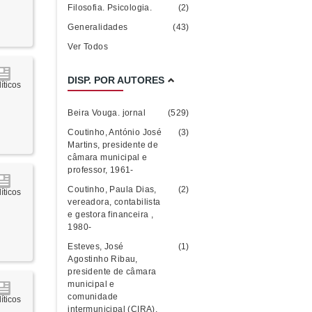
Filosofia. Psicologia.
(2)
Generalidades
(43)
Ver Todos
DISP. POR AUTORES
íticos
Beira Vouga. jornal
(529)
Coutinho, António José
(3)
Martins, presidente de
câmara municipal e
professor, 1961-
Coutinho, Paula Dias,
(2)
íticos
vereadora, contabilista
e gestora financeira ,
1980-
Esteves, José
(1)
Agostinho Ribau,
presidente de câmara
municipal e
comunidade
íticos
intermunicipal (CIRA),