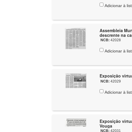
Adicionar à lis
Assembleia Mun
descrente na ca
NCB:
42028
Adicionar à lis
Exposição virtu
NCB:
42029
Adicionar à lis
Exposição virtua
Vouga
NCB:
42031