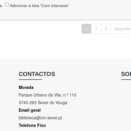
ta
Adicionar à lista 'Com interesse'
1
2
3
Seguinte
CONTACTOS
SO
Morada
Parque Urbano da Vila, n.º 110
3740-263 Sever do Vouga
Email geral
biblioteca@cm-sever.pt
Telefone Fixo