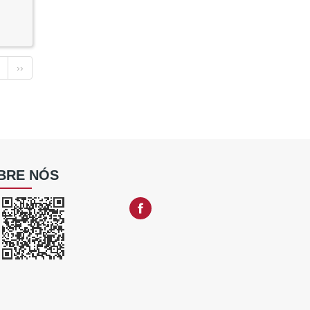
››
BRE NÓS