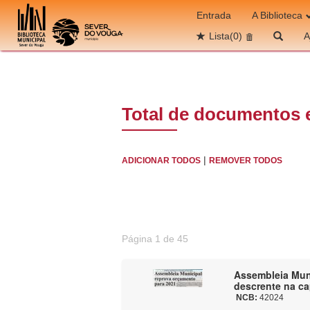
Ir para o conteúdo
Entrada
A Biblioteca
Lista
(0)
A
Total de documentos 
|
ADICIONAR TODOS
REMOVER TODOS
Página 1 de 45
Assembleia Muni
descrente na ca
NCB:
42024