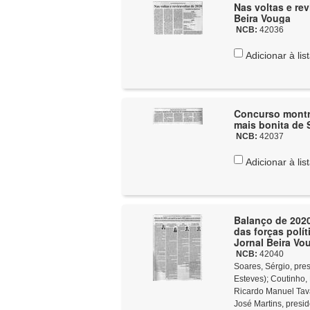
Nas voltas e re
Beira Vouga
NCB:
42036
Adicionar à lis
Concurso montra
mais bonita de 
NCB:
42037
Adicionar à lis
Balanço de 2020
das forças polí
Jornal Beira Vo
NCB:
42040
Soares, Sérgio, presid
Esteves)
;
Coutinho, 
Ricardo Manuel Tava
José Martins, presi