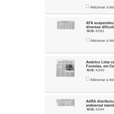
Adicionar à lis
AFA suspendeu 
diversas dificul
NCB:
42041
Adicionar à lis
Américo Lima ce
Fontelas, em Ce
NCB:
42043
Adicionar à lis
AdRA distribuiu
ambiental mantê
NCB:
42044