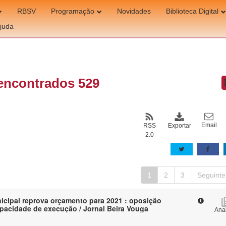
RBSV
Programação
Novidades
Biblioteca Digital
juda
encontrados 529
Email
Exportar
RSS
2.0
1
2
3
Seguinte
cipal reprova orçamento para 2021 : oposição
pacidade de execução / Jornal Beira Vouga
Anal