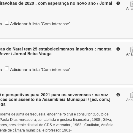
viravoltas de 2020 : com esperança no novo ano / Jornal
Anal
ta
Adicionar à lista 'Com interesse'
s de Natal tem 25 estabelecimentos inscritos : montra
Sever / Jornal Beira Vouga
Anal
ta
Adicionar à lista 'Com interesse'
 e perspetivas para 2021 para os severenses : na voz
ticas com assento na Assembleia Municipal / [ed. com.]
Anal
uga
ente de junta de freguesia, engenheiro civil e consultor (Couto de
Paula Dias, vereadora, contabilista e gestora financeira , 1980-
;
Silva,
res, presidente distrital do CDS e vereador , 1982-
;
Coutinho, António
dente de câmara municipal e professor, 1961-