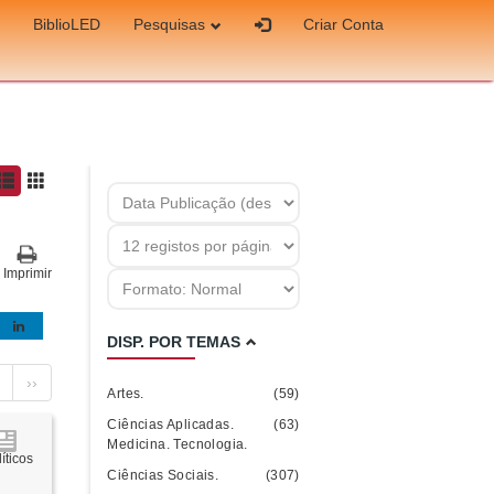
BiblioLED
Pesquisas
Criar Conta
Imprimir
DISP. POR TEMAS
››
Artes.
(59)
Ciências Aplicadas.
(63)
Medicina. Tecnologia.
íticos
Ciências Sociais.
(307)