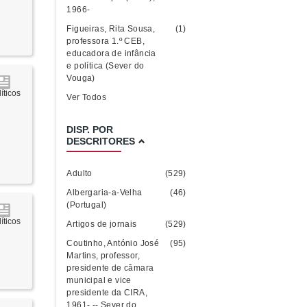
1966-
Figueiras, Rita Sousa,
(1)
professora 1.º CEB,
educadora de infância
e política (Sever do
Vouga)
íticos
Ver Todos
DISP. POR
DESCRITORES
Adulto
(529)
Albergaria-a-Velha
(46)
(Portugal)
íticos
Artigos de jornais
(529)
Coutinho, António José
(95)
Martins, professor,
presidente de câmara
municipal e vice
presidente da CIRA,
1961- -- Sever do