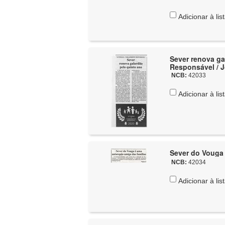
Adicionar à lis
Sever renova galardão pelo
Responsável / J
NCB:
42033
Adicionar à lis
Sever do Vouga 
NCB:
42034
Adicionar à lis