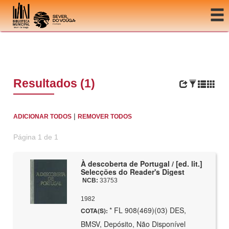
Ir para o conteúdo
Resultados (1)
|
ADICIONAR TODOS
REMOVER TODOS
Página 1 de 1
À descoberta de Portugal / [ed. lit.]
Selecções do Reader's Digest
NCB:
33753
1982
* FL 908(469)(03) DES,
COTA(S):
BMSV, Depósito, Não Disponível