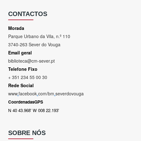
CONTACTOS
Morada
Parque Urbano da Vila, n.º 110
3740-263 Sever do Vouga
Email geral
biblioteca@cm-sever.pt
Telefone Fixo
+ 351 234 55 00 30
Rede Social
www
.
facebook
.
com/bm
.
severdovouga
CoordenadasGPS
N 40 43.968' W 008 22.193'
SOBRE NÓS