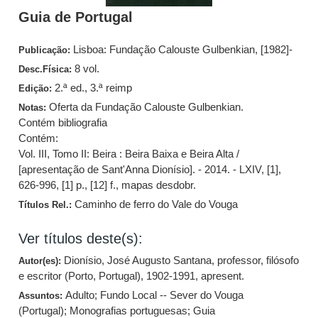
Guia de Portugal
Lisboa: Fundação Calouste Gulbenkian, [1982]-
Publicação:
8 vol.
Desc.Física:
2.ª ed., 3.ª reimp
Edição:
Oferta da Fundação Calouste Gulbenkian.
Notas:
Contém bibliografia
Contém:
Vol. III, Tomo II: Beira : Beira Baixa e Beira Alta /
[apresentação de Sant'Anna Dionísio]. - 2014. - LXIV, [1],
626-996, [1] p., [12] f., mapas desdobr.
Caminho de ferro do Vale do Vouga
Títulos Rel.:
Ver títulos deste(s):
Dionísio, José Augusto Santana, professor, filósofo
Autor(es):
e escritor (Porto, Portugal), 1902-1991, apresent.
Adulto
;
Fundo Local -- Sever do Vouga
Assuntos:
(Portugal)
;
Monografias portuguesas
;
Guia