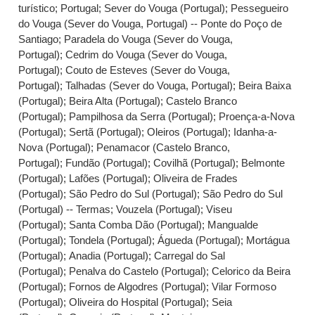
turístico
;
Portugal
;
Sever do Vouga (Portugal)
;
Pessegueiro
do Vouga (Sever do Vouga, Portugal) -- Ponte do Poço de
Santiago
;
Paradela do Vouga (Sever do Vouga,
Portugal)
;
Cedrim do Vouga (Sever do Vouga,
Portugal)
;
Couto de Esteves (Sever do Vouga,
Portugal)
;
Talhadas (Sever do Vouga, Portugal)
;
Beira Baixa
(Portugal)
;
Beira Alta (Portugal)
;
Castelo Branco
(Portugal)
;
Pampilhosa da Serra (Portugal)
;
Proença-a-Nova
(Portugal)
;
Sertã (Portugal)
;
Oleiros (Portugal)
;
Idanha-a-
Nova (Portugal)
;
Penamacor (Castelo Branco,
Portugal)
;
Fundão (Portugal)
;
Covilhã (Portugal)
;
Belmonte
(Portugal)
;
Lafões (Portugal)
;
Oliveira de Frades
(Portugal)
;
São Pedro do Sul (Portugal)
;
São Pedro do Sul
(Portugal) -- Termas
;
Vouzela (Portugal)
;
Viseu
(Portugal)
;
Santa Comba Dão (Portugal)
;
Mangualde
(Portugal)
;
Tondela (Portugal)
;
Águeda (Portugal)
;
Mortágua
(Portugal)
;
Anadia (Portugal)
;
Carregal do Sal
(Portugal)
;
Penalva do Castelo (Portugal)
;
Celorico da Beira
(Portugal)
;
Fornos de Algodres (Portugal)
;
Vilar Formoso
(Portugal)
;
Oliveira do Hospital (Portugal)
;
Seia