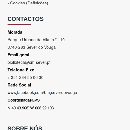
›
Cookies (Definições)
CONTACTOS
Morada
Parque Urbano da Vila, n.º 110
3740-263 Sever do Vouga
Email geral
biblioteca@cm-sever.pt
Telefone Fixo
+ 351 234 55 00 30
Rede Social
www
.
facebook
.
com/bm
.
severdovouga
CoordenadasGPS
N 40 43.968' W 008 22.193'
SOBRE NÓS