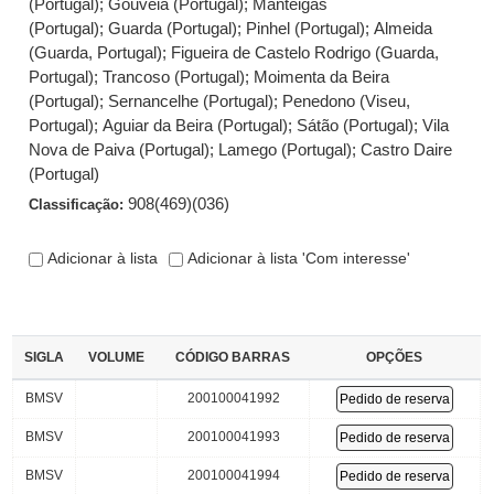
(Portugal)
;
Gouveia (Portugal)
;
Manteigas
(Portugal)
;
Guarda (Portugal)
;
Pinhel (Portugal)
;
Almeida
(Guarda, Portugal)
;
Figueira de Castelo Rodrigo (Guarda,
Portugal)
;
Trancoso (Portugal)
;
Moimenta da Beira
(Portugal)
;
Sernancelhe (Portugal)
;
Penedono (Viseu,
Portugal)
;
Aguiar da Beira (Portugal)
;
Sátão (Portugal)
;
Vila
Nova de Paiva (Portugal)
;
Lamego (Portugal)
;
Castro Daire
(Portugal)
908(469)(036)
Classificação:
Adicionar à lista
Adicionar à lista 'Com interesse'
SIGLA
VOLUME
CÓDIGO BARRAS
OPÇÕES
BMSV
200100041992
Pedido de reserva
BMSV
200100041993
Pedido de reserva
BMSV
200100041994
Pedido de reserva