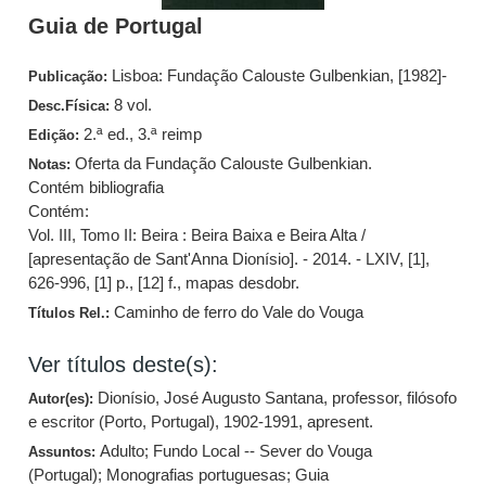
Guia de Portugal
Lisboa: Fundação Calouste Gulbenkian, [1982]-
Publicação:
8 vol.
Desc.Física:
2.ª ed., 3.ª reimp
Edição:
Oferta da Fundação Calouste Gulbenkian.
Notas:
Contém bibliografia
Contém:
Vol. III, Tomo II: Beira : Beira Baixa e Beira Alta /
[apresentação de Sant'Anna Dionísio]. - 2014. - LXIV, [1],
626-996, [1] p., [12] f., mapas desdobr.
Caminho de ferro do Vale do Vouga
Títulos Rel.:
Ver títulos deste(s):
Dionísio, José Augusto Santana, professor, filósofo
Autor(es):
e escritor (Porto, Portugal), 1902-1991, apresent.
Adulto
;
Fundo Local -- Sever do Vouga
Assuntos:
(Portugal)
;
Monografias portuguesas
;
Guia