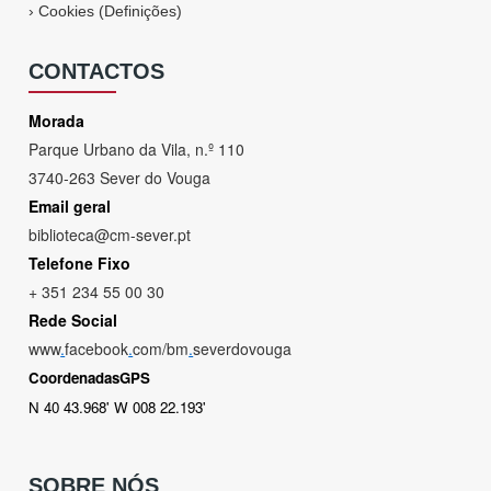
›
Cookies (Definições)
CONTACTOS
Morada
Parque Urbano da Vila, n.º 110
3740-263 Sever do Vouga
Email geral
biblioteca@cm-sever.pt
Telefone Fixo
+ 351 234 55 00 30
Rede Social
www
.
facebook
.
com/bm
.
severdovouga
CoordenadasGPS
N 40 43.968' W 008 22.193'
SOBRE NÓS