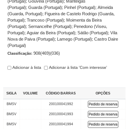
(Portugal)
;
Gouveia (Portugal)
;
Manteigas
(Portugal)
;
Guarda (Portugal)
;
Pinhel (Portugal)
;
Almeida
(Guarda, Portugal)
;
Figueira de Castelo Rodrigo (Guarda,
Portugal)
;
Trancoso (Portugal)
;
Moimenta da Beira
(Portugal)
;
Sernancelhe (Portugal)
;
Penedono (Viseu,
Portugal)
;
Aguiar da Beira (Portugal)
;
Sátão (Portugal)
;
Vila
Nova de Paiva (Portugal)
;
Lamego (Portugal)
;
Castro Daire
(Portugal)
908(469)(036)
Classificação:
Adicionar à lista
Adicionar à lista 'Com interesse'
SIGLA
VOLUME
CÓDIGO BARRAS
OPÇÕES
BMSV
200100041992
Pedido de reserva
BMSV
200100041993
Pedido de reserva
BMSV
200100041994
Pedido de reserva