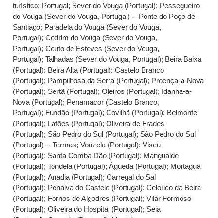
turístico
;
Portugal
;
Sever do Vouga (Portugal)
;
Pessegueiro
do Vouga (Sever do Vouga, Portugal) -- Ponte do Poço de
Santiago
;
Paradela do Vouga (Sever do Vouga,
Portugal)
;
Cedrim do Vouga (Sever do Vouga,
Portugal)
;
Couto de Esteves (Sever do Vouga,
Portugal)
;
Talhadas (Sever do Vouga, Portugal)
;
Beira Baixa
(Portugal)
;
Beira Alta (Portugal)
;
Castelo Branco
(Portugal)
;
Pampilhosa da Serra (Portugal)
;
Proença-a-Nova
(Portugal)
;
Sertã (Portugal)
;
Oleiros (Portugal)
;
Idanha-a-
Nova (Portugal)
;
Penamacor (Castelo Branco,
Portugal)
;
Fundão (Portugal)
;
Covilhã (Portugal)
;
Belmonte
(Portugal)
;
Lafões (Portugal)
;
Oliveira de Frades
(Portugal)
;
São Pedro do Sul (Portugal)
;
São Pedro do Sul
(Portugal) -- Termas
;
Vouzela (Portugal)
;
Viseu
(Portugal)
;
Santa Comba Dão (Portugal)
;
Mangualde
(Portugal)
;
Tondela (Portugal)
;
Águeda (Portugal)
;
Mortágua
(Portugal)
;
Anadia (Portugal)
;
Carregal do Sal
(Portugal)
;
Penalva do Castelo (Portugal)
;
Celorico da Beira
(Portugal)
;
Fornos de Algodres (Portugal)
;
Vilar Formoso
(Portugal)
;
Oliveira do Hospital (Portugal)
;
Seia