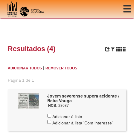
Ir para o conteúdo
Resultados (4)
|
ADICIONAR TODOS
REMOVER TODOS
Página 1 de 1
Jovem severense supera acidente /
Beira Vouga
NCB:
28087
Adicionar à lista
Adicionar à lista 'Com interesse'