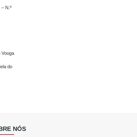
 – N.º
o Vouga
ela do
BRE NÓS