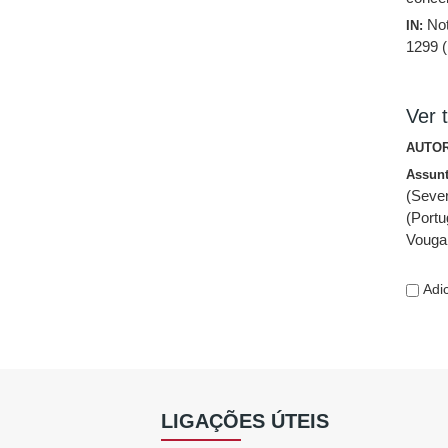
Not
IN:
1299 (
Ver t
AUTOR
Assun
(Sever
(Portu
Vouga 
Adic
LIGAÇÕES ÚTEIS