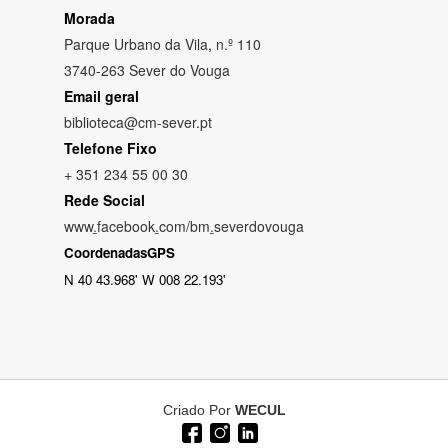
Morada
Parque Urbano da Vila, n.º 110
3740-263 Sever do Vouga
Email geral
biblioteca@cm-sever.pt
Telefone Fixo
+ 351 234 55 00 30
Rede Social
www
.
facebook
.
com/bm
.
severdovouga
CoordenadasGPS
N 40 43.968' W 008 22.193'
Criado Por
WECUL