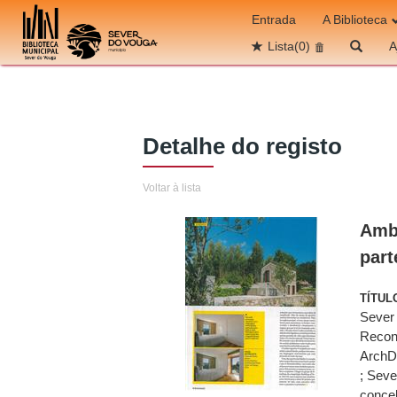
Ir para o conteúdo
Entrada
A Biblioteca
Lista
(0)
A
Detalhe do registo
Voltar à lista
Ambi
part
TÍTUL
Sever 
Reconh
ArchDa
; Seve
conce