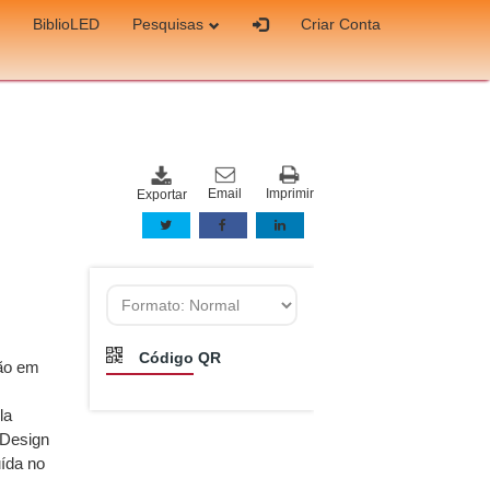
BiblioLED
Pesquisas
Criar Conta
Email
Imprimir
Exportar
Código QR
ção em
la
&Design
uída no