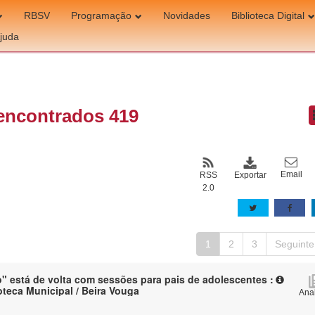
RBSV
Programação
Novidades
Biblioteca Digital
juda
encontrados 419
Email
Exportar
RSS
2.0
1
2
3
Seguinte
" está de volta com sessões para pais de adolescentes :
oteca Municipal / Beira Vouga
Anal