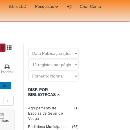
BiblioLED
Pesquisas
Criar Conta
Imprimir
DISP. POR
BIBLIOTECAS
››
Agrupamento de
(1)
Escolas de Sever do
Vouga
íticos
Biblioteca Municipal de
(65)