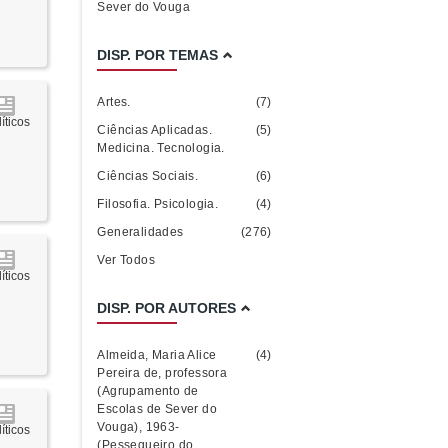
Sever do Vouga
DISP. POR TEMAS
Artes.
(7)
íticos
Ciências Aplicadas.
(5)
Medicina. Tecnologia.
Ciências Sociais.
(6)
Filosofia. Psicologia.
(4)
Generalidades
(276)
Ver Todos
íticos
DISP. POR AUTORES
Almeida, Maria Alice
(4)
Pereira de, professora
(Agrupamento de
Escolas de Sever do
Vouga), 1963-
íticos
(Pessegueiro do