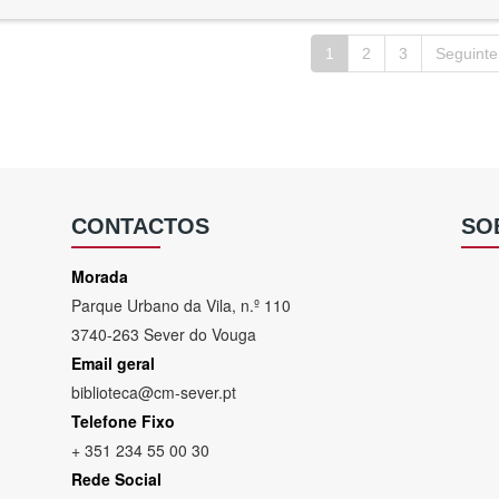
1
2
3
Seguinte
CONTACTOS
SO
Morada
Parque Urbano da Vila, n.º 110
3740-263 Sever do Vouga
Email geral
biblioteca@cm-sever.pt
Telefone Fixo
+ 351 234 55 00 30
Rede Social