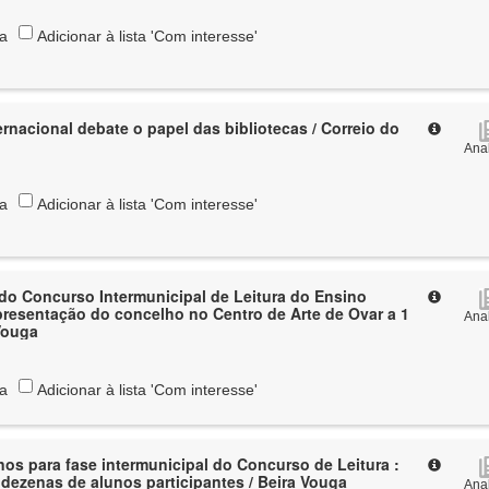
ta
Adicionar à lista 'Com interesse'
ernacional debate o papel das bibliotecas / Correio do
Anal
ta
Adicionar à lista 'Com interesse'
do Concurso Intermunicipal de Leitura do Ensino
presentação do concelho no Centro de Arte de Ovar a 1
Anal
 Vouga
ta
Adicionar à lista 'Com interesse'
nos para fase intermunicipal do Concurso de Leitura :
 dezenas de alunos participantes / Beira Vouga
Anal