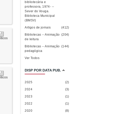
bibliotecária e
professora, 1974- --
Sever do Vouga.
Biblioteca Municipal
(BMSV)
Artigos de jornais
(412)
Bibliotecas -- Animação
(204)
íticos
de leitura
Bibliotecas -- Animação
(144)
pedagógica
Ver Todos
DISP POR DATA PUB.
íticos
2025
(2)
2024
(3)
2023
(1)
2022
(1)
2020
(8)