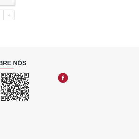
››
BRE NÓS