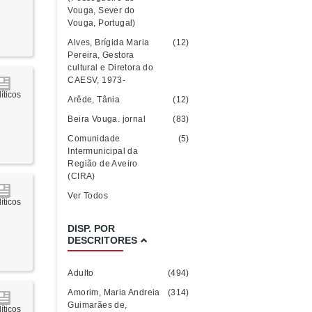
Vouga, Sever do
Vouga, Portugal)
Alves, Brígida Maria
(12)
Pereira, Gestora
cultural e Diretora do
CAESV, 1973-
íticos
Arêde, Tânia
(12)
Beira Vouga. jornal
(83)
Comunidade
(5)
Intermunicipal da
Região de Aveiro
(CIRA)
Ver Todos
íticos
DISP. POR
DESCRITORES
Adulto
(494)
Amorim, Maria Andreia
(314)
Guimarães de,
íticos