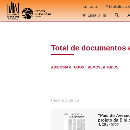
Ir para o conteúdo
Entrada
A Biblioteca
Lista
(0)
A
Total de documentos 
|
ADICIONAR TODOS
REMOVER TODOS
Página 1 de 35
"Pais do Avesso
projeto da Bibli
NCB:
49222