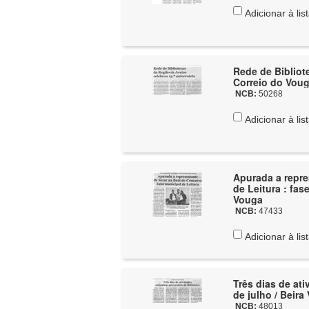
Adicionar à lis
Rede de Bibliote
Correio do Vou
NCB:
50268
Adicionar à lis
Apurada a repre
de Leitura : fas
Vouga
NCB:
47433
Adicionar à lis
Três dias de ati
de julho / Beira
NCB:
48013