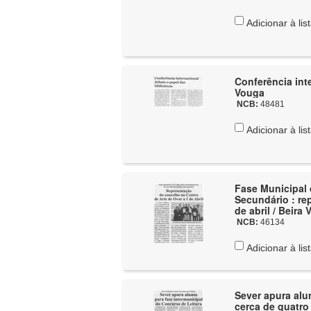
Adicionar à lis
Conferência int
Vouga
NCB:
48481
Adicionar à lis
Fase Municipal 
Secundário : re
de abril / Beira
NCB:
46134
Adicionar à lis
Sever apura alu
cerca de quatro