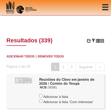
Ir para o conteúdo
Resultados (339)
|
ADICIONAR TODOS
REMOVER TODOS
Página 1 de 29
1
2
3
Seguinte
››
Reuniões do Clero em janeiro de
2026 / Correio do Vouga
NCB:
50391
Adicionar à lista
Adicionar à lista 'Com interesse'