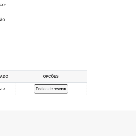
co-
cão
TADO
OPÇÕES
ivre
Pedido de reserva