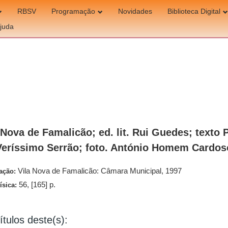
RBSV
Programação
Novidades
Biblioteca Digital
juda
 Nova de Famalicão; ed. lit. Rui Guedes; texto P
Veríssimo Serrão; foto. António Homem Cardos
Vila Nova de Famalicão: Câmara Municipal, 1997
cação:
56, [165] p.
ísica:
ítulos deste(s):