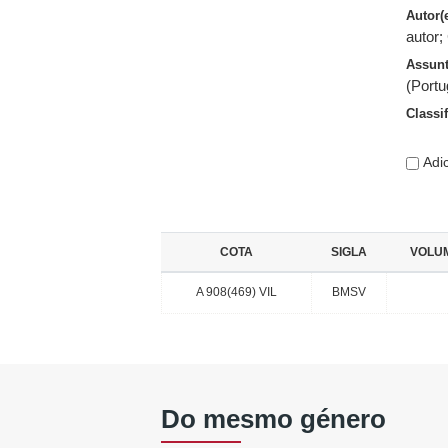
Autor(
autor
;
Assun
(Portu
Classi
Adic
COTA
SIGLA
VOLU
A 908(469) VIL
BMSV
Do mesmo género