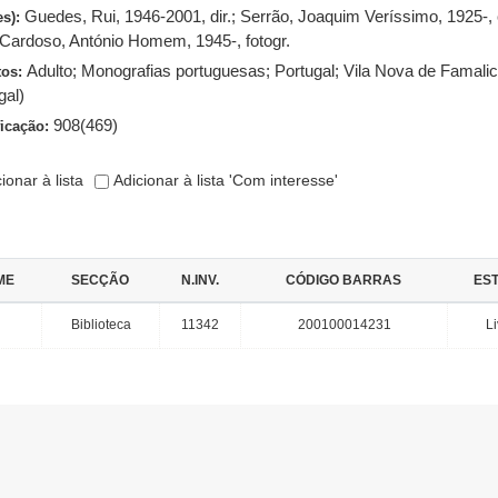
Guedes, Rui, 1946-2001, dir.
;
Serrão, Joaquim Veríssimo, 1925-, 
es):
Cardoso, António Homem, 1945-, fotogr.
Adulto
;
Monografias portuguesas
;
Portugal
;
Vila Nova de Famali
tos:
gal)
908(469)
ficação:
ionar à lista
Adicionar à lista 'Com interesse'
ME
SECÇÃO
N.INV.
CÓDIGO BARRAS
ES
Biblioteca
11342
200100014231
L