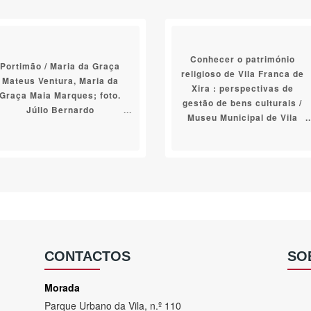
Conhecer o património
Portimão / Maria da Graça
religioso de Vila Franca de
Mateus Ventura, Maria da
Xira : perspectivas de
Graça Maia Marques; foto.
gestão de bens culturais /
Júlio Bernardo
Museu Municipal de Vila
Franca de Xira; coord.
Graça Soares Nunes
CONTACTOS
SO
Morada
Parque Urbano da Vila, n.º 110