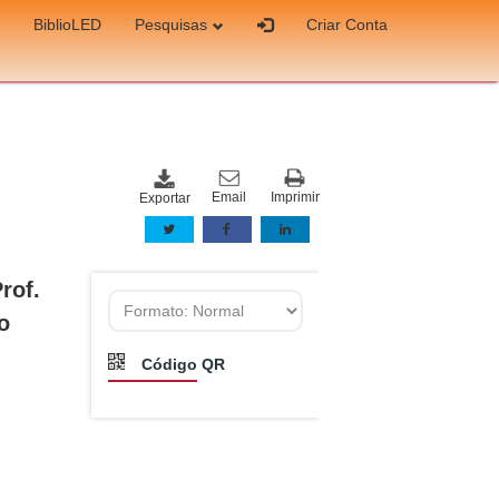
BiblioLED
Pesquisas
Criar Conta
Email
Imprimir
Exportar
rof.
o
Código QR