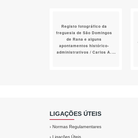
Registo fotográfico da
freguesia de São Domingos
de Rana e alguns
apontamentos histórico-
administrativos / Carlos A.
Teixeira, Guilherme
Cardoso, Jorge Miranda
LIGAÇÕES ÚTEIS
›
Normas Regulamentares
›
Ligações Úteis