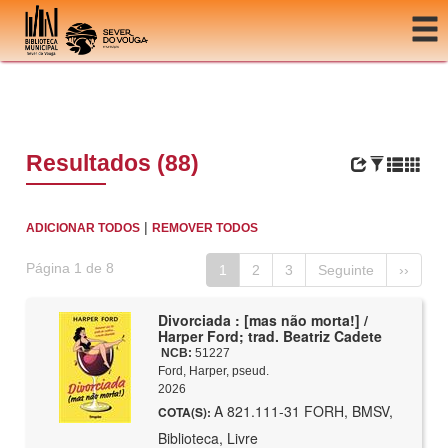
Ir para o conteúdo
Resultados (88)
|
ADICIONAR TODOS
REMOVER TODOS
Página 1 de 8
1
2
3
Seguinte
››
Divorciada : [mas não morta!] /
Harper Ford; trad. Beatriz Cadete
NCB:
51227
Ford, Harper, pseud.
2026
A 821.111-31 FORH, BMSV,
COTA(S):
Biblioteca, Livre