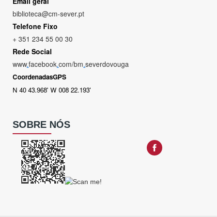
Email geral
biblioteca@cm-sever.pt
Telefone Fixo
+ 351 234 55 00 30
Rede Social
www
.
facebook
.
com/bm
.
severdovouga
CoordenadasGPS
N 40 43.968' W 008 22.193'
SOBRE NÓS