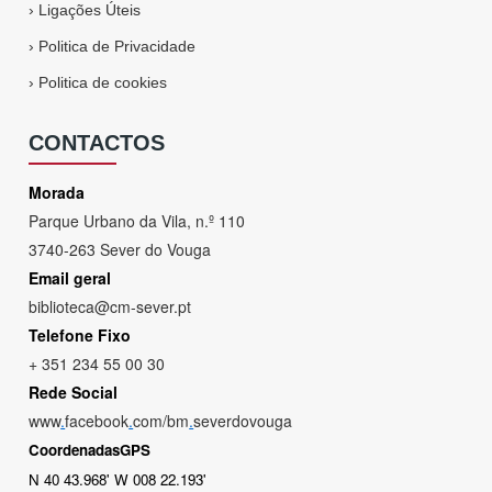
›
Ligações Úteis
›
Politica de Privacidade
›
Politica de cookies
CONTACTOS
Morada
Parque Urbano da Vila, n.º 110
3740-263 Sever do Vouga
Email geral
biblioteca@cm-sever.pt
Telefone Fixo
+ 351 234 55 00 30
Rede Social
www
.
facebook
.
com/bm
.
severdovouga
CoordenadasGPS
N 40 43.968' W 008 22.193'