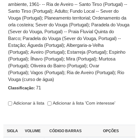
ambiente, 1961- -- Ria de Aveiro -- Santo Tirso (Portugal) --
Santo Tirso (Portugal)
;
Adulto
;
Fundo Local -- Sever do
Vouga (Portugal)
;
Planeamento territorial
;
Ordenamento da
orla costeira
;
Sever do Vouga (Portugal)
;
Paradela do Vouga
(Sever do Vouga, Portugal) -- Praia Fluvial Quinta do
Barco
;
Paradela do Vouga (Sever do Vouga, Portugal) --
Estação
;
Águeda (Portugal)
;
Albergaria-a-Velha
(Portugal)
;
Aveiro (Portugal)
;
Estarreja (Portugal)
;
Espinho
(Portugal)
;
Ílhavo (Portugal)
;
Mira (Portugal)
;
Murtosa
(Portugal)
;
Oliveira do Bairro (Portugal)
;
Ovar
(Portugal)
;
Vagos (Portugal)
;
Ria de Aveiro (Portugal)
;
Rio
Vouga (curso de água)
71
Classificação:
Adicionar à lista
Adicionar à lista 'Com interesse'
SIGLA
VOLUME
CÓDIGO BARRAS
OPÇÕES