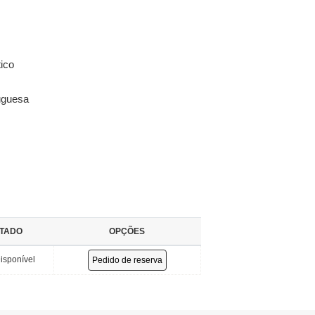
tico
tuguesa
TADO
OPÇÕES
isponível
Pedido de reserva