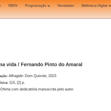
RBSV
Programação
Novidades
Biblioteca Digital
ma vida / Fernando Pinto do Amaral
Alfragide: Dom Quixote, 2023
cação:
115, [2] p.
ísica:
Oferta com dedicatória manuscrita pelo autor.
: