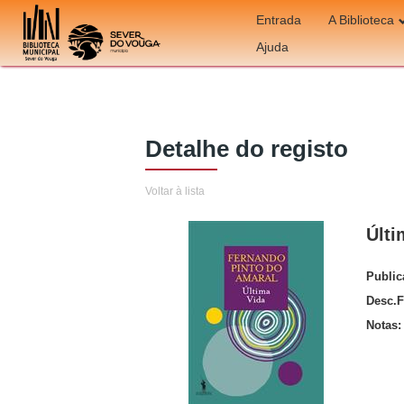
Ir para o conteúdo
Entrada
A Biblioteca
Ajuda
Detalhe do registo
Voltar à lista
Últi
Publi
Desc.F
Notas