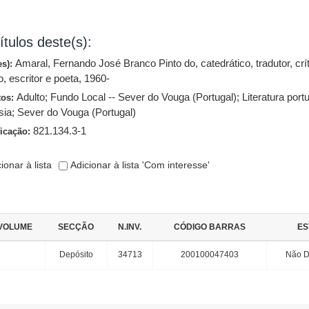
ítulos deste(s):
Amaral, Fernando José Branco Pinto do, catedrático, tradutor, crí
es):
io, escritor e poeta, 1960-
Adulto
;
Fundo Local -- Sever do Vouga (Portugal)
;
Literatura por
tos:
sia
;
Sever do Vouga (Portugal)
821.134.3-1
ficação:
ionar à lista
Adicionar à lista 'Com interesse'
VOLUME
SECÇÃO
N.INV.
CÓDIGO BARRAS
ES
Depósito
34713
200100047403
Não D