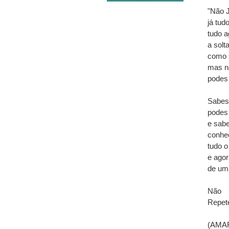
"Não 
já tud
tudo a
a solt
como s
mas n
podes 
Sabes 
podes
e sabe
conhec
tudo o
e ago
de um
Não
Repete
(AMAR