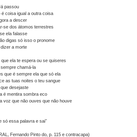
Já passou
o é coisa igual a outra coisa
gora a descer
ar-se dos átomos terrestres
e ela falasse
ão digas só isso o pronome
dizer a morte
que ela te espera ou se quiseres
 sempre chamá-la
s que é sempre ela que só ela
e as tuas noites o teu sangue
 que desejaste
ra é mentira sombra eco
a voz que não ouves que não houve
 só essa palavra e sai"
AL, Fernando Pinto do, p. 115 e contracapa)