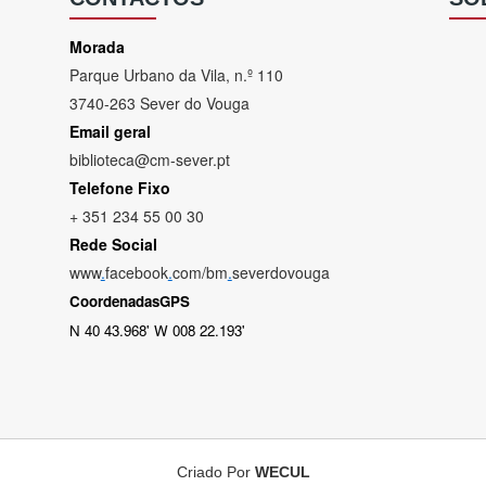
Morada
Parque Urbano da Vila, n.º 110
3740-263 Sever do Vouga
Email geral
biblioteca@cm-sever.pt
Telefone Fixo
+ 351 234 55 00 30
Rede Social
www
.
facebook
.
com/bm
.
severdovouga
CoordenadasGPS
N 40 43.968' W 008 22.193'
Criado Por
WECUL