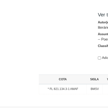
Ver t
Autor(
literár
Assun
-- Poe
Classi
Adic
COTA
SIGLA
* FL 821.134.3-1 AMAF
BMSV