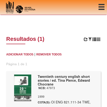
Ir para o conteúdo
Resultados (1)
|
ADICIONAR TODOS
REMOVER TODOS
Página 1 de 1
Twentieth century english short
stories / ed. Tina Pierce, Edward
Chocrane
NCB:
47973
1999
OI ENG 821.111-34 TWE,
COTA(S):