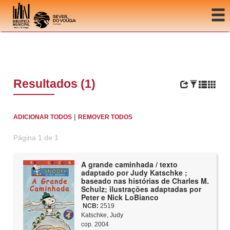
Ir para o conteúdo
Resultados (1)
|
ADICIONAR TODOS
REMOVER TODOS
Página 1 de 1
A grande caminhada / texto
adaptado por Judy Katschke ;
baseado nas histórias de Charles M.
Schulz; ilustrações adaptadas por
Peter e Nick LoBianco
NCB:
2519
Katschke, Judy
cop. 2004