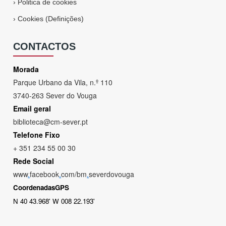
›
Politica de cookies
›
Cookies (Definições)
CONTACTOS
Morada
Parque Urbano da Vila, n.º 110
3740-263 Sever do Vouga
Email geral
biblioteca@cm-sever.pt
Telefone Fixo
+ 351 234 55 00 30
Rede Social
www
.
facebook
.
com/bm
.
severdovouga
CoordenadasGPS
N 40 43.968' W 008 22.193'