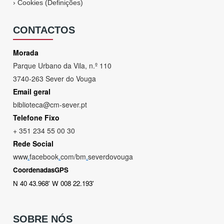
›
Cookies (Definições)
CONTACTOS
Morada
Parque Urbano da Vila, n.º 110
3740-263 Sever do Vouga
Email geral
biblioteca@cm-sever.pt
Telefone Fixo
+ 351 234 55 00 30
Rede Social
www
.
facebook
.
com/bm
.
severdovouga
CoordenadasGPS
N 40 43.968' W 008 22.193'
SOBRE NÓS