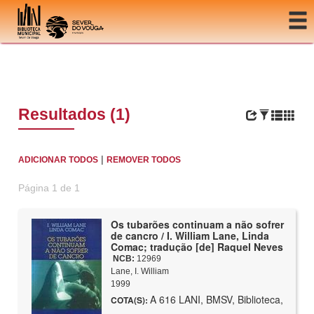
Ir para o conteúdo
Resultados (1)
|
ADICIONAR TODOS
REMOVER TODOS
Página 1 de 1
Os tubarões continuam a não sofrer
de cancro / I. William Lane, Linda
Comac; tradução [de] Raquel Neves
NCB:
12969
Lane, I. William
1999
A 616 LANI, BMSV, Biblioteca,
COTA(S):