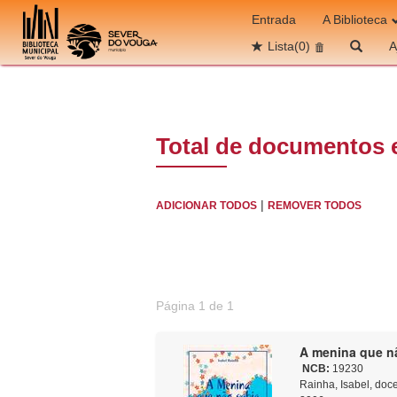
Ir para o conteúdo
Entrada
A Biblioteca
Lista
(0)
A
Total de documentos 
|
ADICIONAR TODOS
REMOVER TODOS
Página 1 de 1
A menina que não
NCB:
19230
Rainha, Isabel, doce