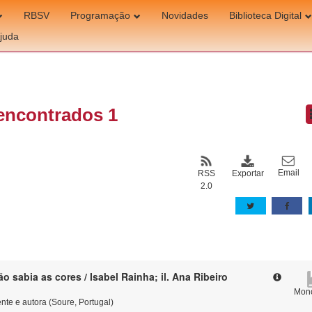
RBSV
Programação
Novidades
Biblioteca Digital
juda
encontrados 1
Email
Exportar
RSS
2.0
 sabia as cores / Isabel Rainha; il. Ana Ribeiro
Mono
nte e autora (Soure, Portugal)