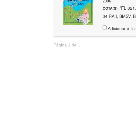
2006
*FL 821.
COTA(S):
34 RAII, BMSV, Bi
Adicionar à lis
Página 1 de 1