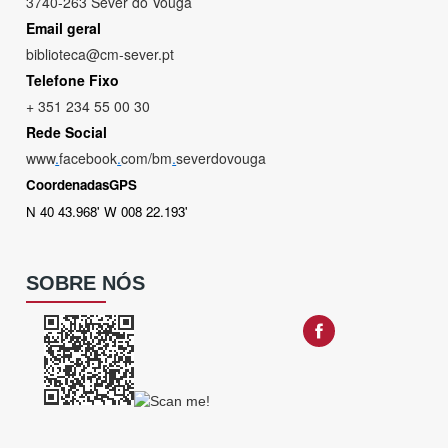
3740-263 Sever do Vouga
Email geral
biblioteca@cm-sever.pt
Telefone Fixo
+ 351 234 55 00 30
Rede Social
www
.
facebook
.
com/bm
.
severdovouga
CoordenadasGPS
N 40 43.968' W 008 22.193'
SOBRE NÓS