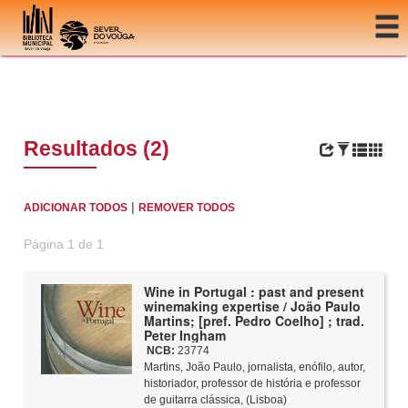
Ir para o conteúdo
Resultados (2)
|
ADICIONAR TODOS
REMOVER TODOS
Página 1 de 1
Wine in Portugal : past and present
winemaking expertise / João Paulo
Martins; [pref. Pedro Coelho] ; trad.
Peter Ingham
NCB:
23774
Martins, João Paulo, jornalista, enófilo, autor,
historiador, professor de história e professor
de guitarra clássica, (Lisboa)