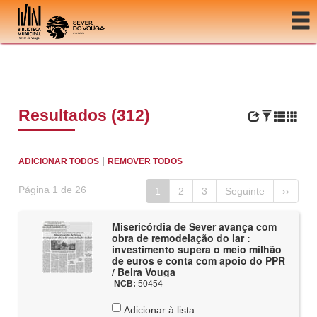
Ir para o conteúdo
Resultados (312)
|
ADICIONAR TODOS
REMOVER TODOS
Página 1 de 26
1
2
3
Seguinte
››
Misericórdia de Sever avança com
obra de remodelação do lar :
investimento supera o meio milhão
de euros e conta com apoio do PPR
/ Beira Vouga
NCB:
50454
Adicionar à lista