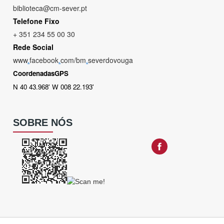
biblioteca@cm-sever.pt
Telefone Fixo
+ 351 234 55 00 30
Rede Social
www
.
facebook
.
com/bm
.
severdovouga
CoordenadasGPS
N 40 43.968' W 008 22.193'
SOBRE NÓS