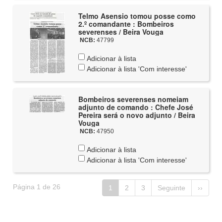
Telmo Asensio tomou posse como
2.º comandante : Bombeiros
severenses / Beira Vouga
NCB:
47799
Adicionar à lista
Adicionar à lista 'Com interesse'
Bombeiros severenses nomeiam
adjunto de comando : Chefe José
Pereira será o novo adjunto / Beira
Vouga
NCB:
47950
Adicionar à lista
Adicionar à lista 'Com interesse'
Página 1 de 26
1
2
3
Seguinte
››