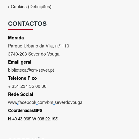
›
Cookies (Definições)
CONTACTOS
Morada
Parque Urbano da Vila, n.º 110
3740-263 Sever do Vouga
Email geral
biblioteca@cm-sever.pt
Telefone Fixo
+ 351 234 55 00 30
Rede Social
www
.
facebook
.
com/bm
.
severdovouga
CoordenadasGPS
N 40 43.968' W 008 22.193'