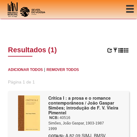
Ir para o conteúdo
Resultados (1)
|
ADICIONAR TODOS
REMOVER TODOS
Página 1 de 1
Crítica I : a prosa e o romance
contemporâneos / João Gaspar
Simões; introdução de F. V. Vieira
Pimentel
NCB:
40516
Simões, João Gaspar, 1903-1987
1999
A 82.09 SIMJ, BMSV,
COTA(S):