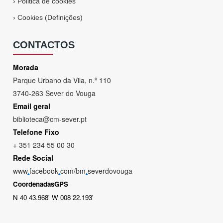
›
Politica de cookies
›
Cookies (Definições)
CONTACTOS
Morada
Parque Urbano da Vila, n.º 110
3740-263 Sever do Vouga
Email geral
biblioteca@cm-sever.pt
Telefone Fixo
+ 351 234 55 00 30
Rede Social
www
.
facebook
.
com/bm
.
severdovouga
CoordenadasGPS
N 40 43.968' W 008 22.193'