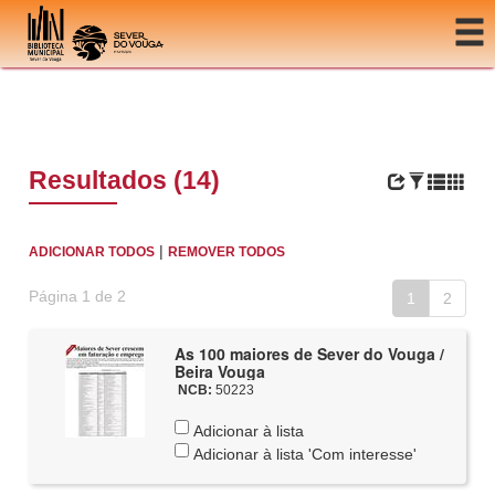
Ir para o conteúdo
Resultados (14)
|
ADICIONAR TODOS
REMOVER TODOS
Página 1 de 2
1
2
As 100 maiores de Sever do Vouga /
Beira Vouga
NCB:
50223
Adicionar à lista
Adicionar à lista 'Com interesse'