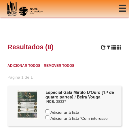
Ir para o conteúdo
Resultados (8)
|
ADICIONAR TODOS
REMOVER TODOS
Página 1 de 1
Especial Gala Mirtilo D'Ouro [1.ª de
quatro partes] / Beira Vouga
NCB:
38337
Adicionar à lista
Adicionar à lista 'Com interesse'