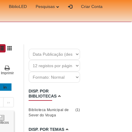
BiblioLED
Pesquisas
Criar Conta
Imprimir
DISP. POR
BIBLIOTECAS
››
Biblioteca Municipal de
(1)
Sever do Vouga
íticos
DISP. POR TEMAS