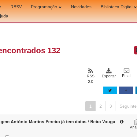
RBSV
Programação
Novidades
Biblioteca Digital
juda
encontrados 132
Email
Exportar
RSS
2.0
1
2
3
Seguinte
em António Martins Pereira já tem datas / Beira Vouga
Anal