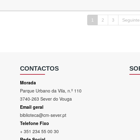
1
2
3
Seguinte
CONTACTOS
SO
Morada
Parque Urbano da Vila, n.º 110
3740-263 Sever do Vouga
Email geral
biblioteca@cm-sever.pt
Telefone Fixo
+ 351 234 55 00 30
Rede Social