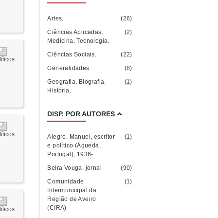
Artes.
(26)
Ciências Aplicadas.
(2)
Medicina. Tecnologia.
Ciências Sociais.
(22)
íticos
Generalidades
(8)
Geografia. Biografia.
(1)
História.
DISP. POR AUTORES
íticos
Alegre, Manuel, escritor
(1)
e político (Águeda,
Portugal), 1936-
Beira Vouga. jornal
(90)
Comunidade
(1)
Intermunicipal da
Região de Aveiro
(CIRA)
íticos