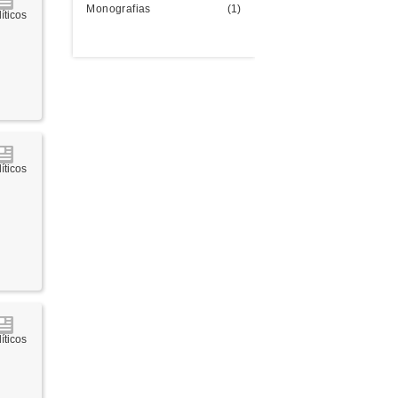
Monografias
(1)
íticos
íticos
íticos