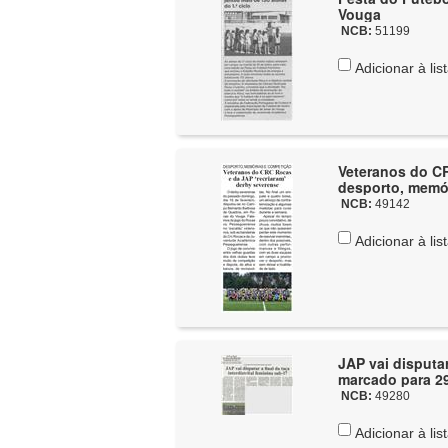
Vouga
NCB:
51199
Adicionar à lis
Veteranos do CR
desporto, memór
NCB:
49142
Adicionar à lis
JAP vai disputar
marcado para 29
NCB:
49280
Adicionar à lis