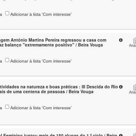
ta
Adicionar à lista 'Com interesse'
gem António Martins Pereira regressou a casa com
az balanço "extremamente positivo" / Beira Vouga
Anal
ta
Adicionar à lista 'Com interesse'
tividades na natureza e boas práticas : III Descida do Rio
ais de uma centena de pessoas / Beira Vouga
Anal
ta
Adicionar à lista 'Com interesse'
l Feminino juntou mais de 150 alunas do 1.º ciclo / Beira