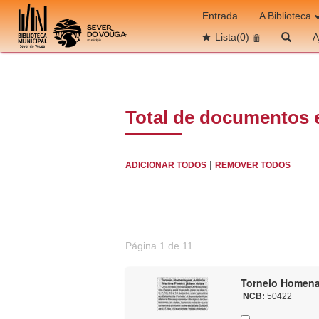
Ir para o conteúdo
Entrada
A Biblioteca
Lista
(0)
A
Total de documentos 
|
ADICIONAR TODOS
REMOVER TODOS
Página 1 de 11
Torneio Homenag
NCB:
50422