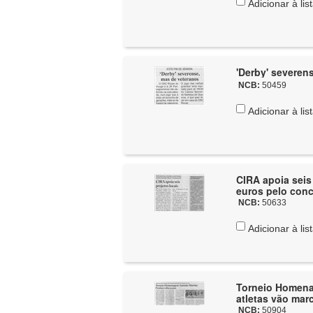
Adicionar à lis
'Derby' severen
NCB:
50459
Adicionar à lis
CIRA apoia seis
euros pelo conc
NCB:
50633
Adicionar à lis
Torneio Homenag
atletas vão mar
NCB:
50904