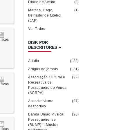
Diário de Aveiro
(3)
Martins, Tiago,
(1)
treinador de futebol
(JAP)
Ver Todos
íticos
DISP. POR
DESCRITORES
Adulto
(132)
Artigos de jornais
(131)
Associação Cultural e
(22)
Recreativa de
íticos
Pessegueiro do Vouga
(ACRPV)
Associativismo
(27)
desportivo
Banda União Musical
(26)
Pessegueirense
(BUMP) -- Música
íticos