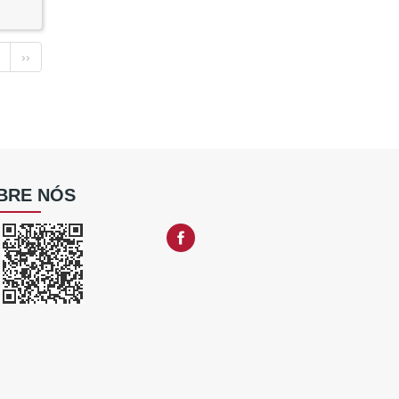
››
BRE NÓS