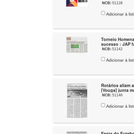
NCB:
51128
Adicionar à lis
Torneio Homena
sucesso : JAP f
NCB:
51142
Adicionar à lis
Rotários aliam a
[Vouga] junta m
NCB:
51146
Adicionar à lis
Festa do Futebo