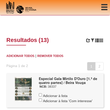
Ir para o conteúdo
Resultados (13)
|
ADICIONAR TODOS
REMOVER TODOS
Página 1 de 2
1
2
Especial Gala Mirtilo D'Ouro [1.ª de
quatro partes] / Beira Vouga
NCB:
38337
Adicionar à lista
Adicionar à lista 'Com interesse'