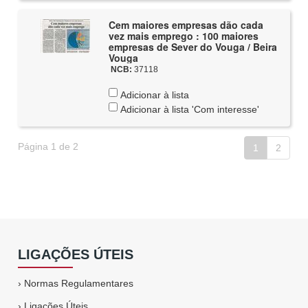
Cem maiores empresas dão cada
vez mais emprego : 100 maiores
empresas de Sever do Vouga / Beira
Vouga
NCB:
37118
Adicionar à lista
Adicionar à lista 'Com interesse'
Página 1 de 2
1
2
LIGAÇÕES ÚTEIS
›
Normas Regulamentares
›
Ligações Úteis