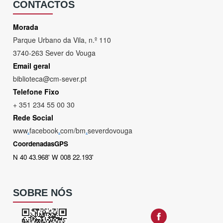
CONTACTOS
Morada
Parque Urbano da Vila, n.º 110
3740-263 Sever do Vouga
Email geral
biblioteca@cm-sever.pt
Telefone Fixo
+ 351 234 55 00 30
Rede Social
www
.
facebook
.
com/bm
.
severdovouga
CoordenadasGPS
N 40 43.968' W 008 22.193'
SOBRE NÓS