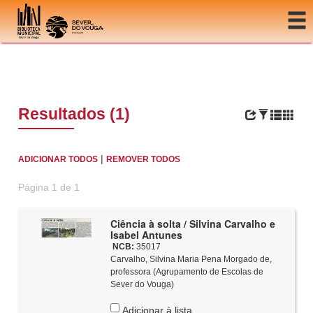
Ir para o conteúdo
Resultados (1)
|
ADICIONAR TODOS
REMOVER TODOS
Página 1 de 1
Ciência à solta / Silvina Carvalho e
Isabel Antunes
NCB:
35017
Carvalho, Silvina Maria Pena Morgado de,
professora (Agrupamento de Escolas de
Sever do Vouga)
Adicionar à lista