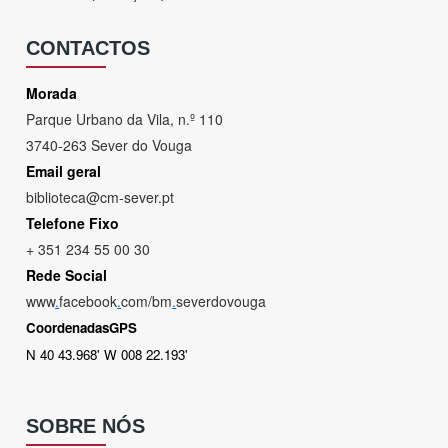
CONTACTOS
Morada
Parque Urbano da Vila, n.º 110
3740-263 Sever do Vouga
Email geral
biblioteca@cm-sever.pt
Telefone Fixo
+ 351 234 55 00 30
Rede Social
www
.
facebook
.
com/bm
.
severdovouga
CoordenadasGPS
N 40 43.968' W 008 22.193'
SOBRE NÓS