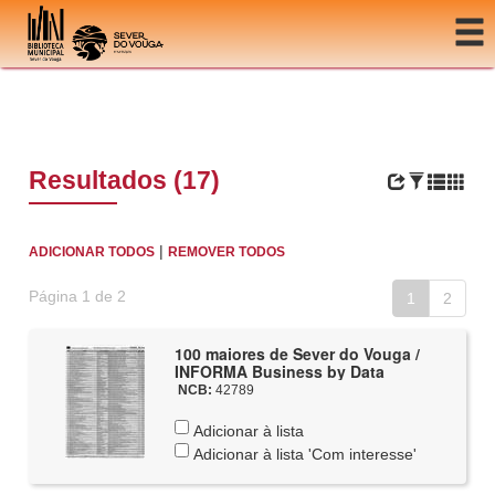
Ir para o conteúdo
Resultados (17)
|
ADICIONAR TODOS
REMOVER TODOS
Página 1 de 2
1
2
100 maiores de Sever do Vouga /
INFORMA Business by Data
NCB:
42789
Adicionar à lista
Adicionar à lista 'Com interesse'