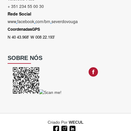
+ 351 234 55 00 30
Rede Social
www
.
facebook
.
com/bm
.
severdovouga
CoordenadasGPS
N 40 43.968' W 008 22.193'
SOBRE NÓS
Criado Por
WECUL