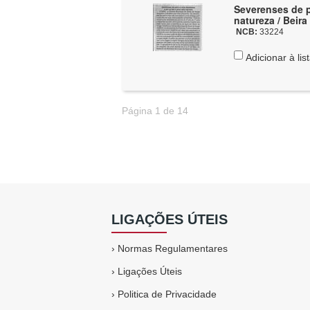
Severenses de p
natureza / Beir
NCB:
33224
Adicionar à lis
Página 1 de 14
LIGAÇÕES ÚTEIS
›
Normas Regulamentares
›
Ligações Úteis
›
Politica de Privacidade