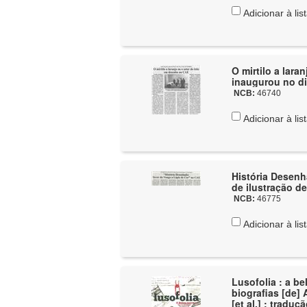
Adicionar à lis
O mirtilo a lar
inaugurou no di
NCB:
46740
Adicionar à lis
História Desenh
de ilustração d
NCB:
46775
Adicionar à lis
Lusofolia : a be
biografias [de] 
[et al.] ; tradu