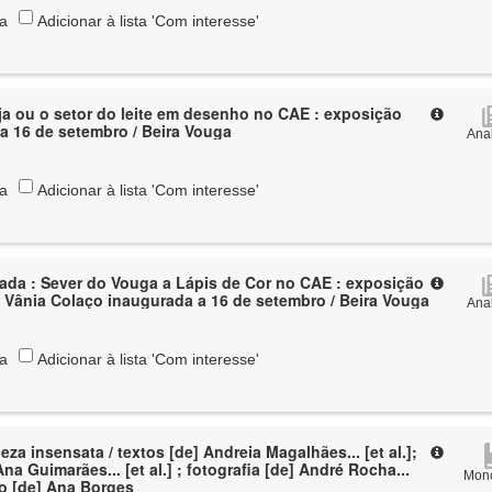
ta
Adicionar à lista 'Com interesse'
anja ou o setor do leite em desenho no CAE : exposição
a 16 de setembro / Beira Vouga
Anal
ta
Adicionar à lista 'Com interesse'
ada : Sever do Vouga a Lápis de Cor no CAE : exposição
e Vânia Colaço inaugurada a 16 de setembro / Beira Vouga
Anal
ta
Adicionar à lista 'Com interesse'
leza insensata / textos [de] Andreia Magalhães... [et al.];
Ana Guimarães... [et al.] ; fotografia [de] André Rocha...
Mono
ção [de] Ana Borges