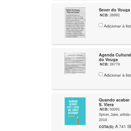
NCB:
38992
Adicionar à lis
Agenda Cultural
do Vouga
NCB:
39779
Adicionar à lis
Quando acabar es
S. Viera
NCB:
50091
Spicer, Jake, artist
2018
A 741 SP
COTA(S):