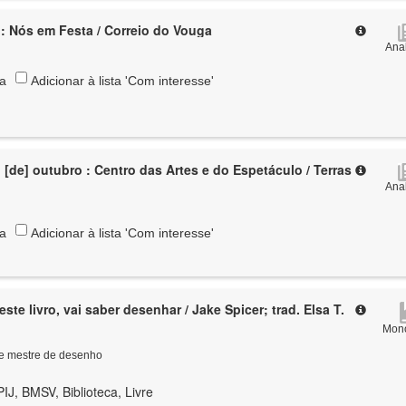
Sever do Vouga : Nós em Festa / Correio do Vouga
Anal
ta
Adicionar à lista 'Com interesse'
 [de] outubro : Centro das Artes e do Espetáculo / Terras
Anal
ta
Adicionar à lista 'Com interesse'
te livro, vai saber desenhar / Jake Spicer; trad. Elsa T.
Mono
a e mestre de desenho
IJ, BMSV, Biblioteca, Livre