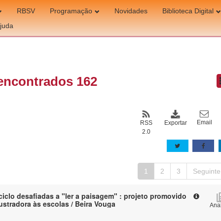
RBSV
Programação
Novidades
Biblioteca Digital
juda
encontrados 162
Email
Exportar
RSS
2.0
1
2
3
Seguinte
ciclo desafiadas a "ler a paisagem" : projeto promovido
lustradora às escolas / Beira Vouga
Anal