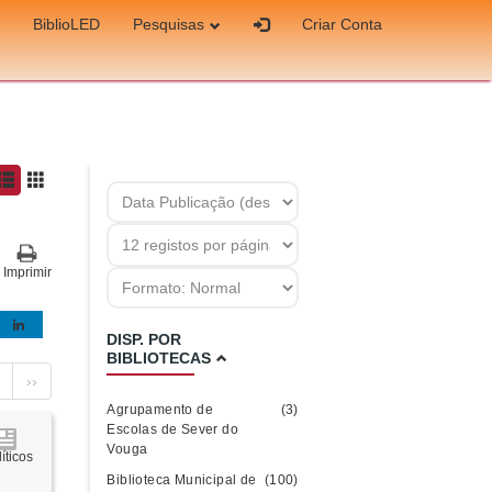
BiblioLED
Pesquisas
Criar Conta
Imprimir
DISP. POR
BIBLIOTECAS
››
Agrupamento de
(3)
Escolas de Sever do
Vouga
íticos
Biblioteca Municipal de
(100)