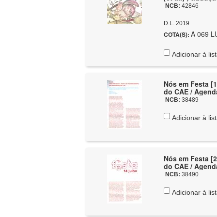
NCB:
42846
D.L. 2019
A 069 LU
COTA(S):
Adicionar à lis
Nós em Festa [1
do CAE / 
NCB:
38489
Adicionar à lis
Nós em Festa [2
do CAE / 
NCB:
38490
Adicionar à lis