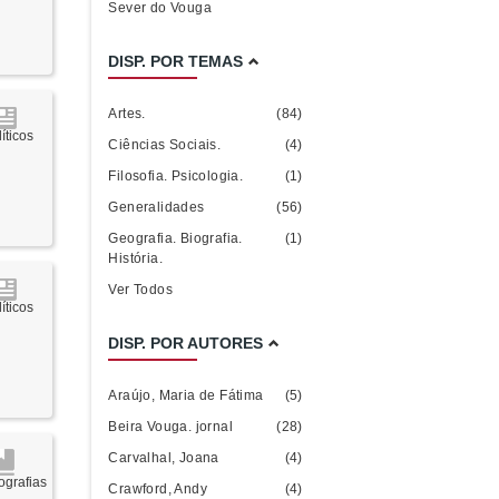
Sever do Vouga
DISP. POR TEMAS
Artes.
(84)
íticos
Ciências Sociais.
(4)
Filosofia. Psicologia.
(1)
Generalidades
(56)
Geografia. Biografia.
(1)
História.
Ver Todos
íticos
DISP. POR AUTORES
Araújo, Maria de Fátima
(5)
Beira Vouga. jornal
(28)
Carvalhal, Joana
(4)
grafias
Crawford, Andy
(4)