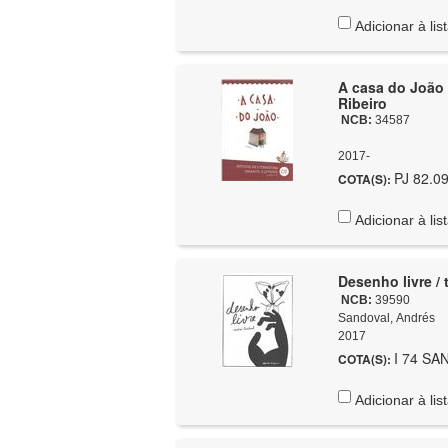
Adicionar à lis
A casa do João : 
Ribeiro
NCB:
34587
2017-
PJ 82.09
COTA(S):
Adicionar à lis
Desenho livre / 
NCB:
39590
Sandoval, Andrés
2017
I 74 SAN
COTA(S):
Adicionar à lis