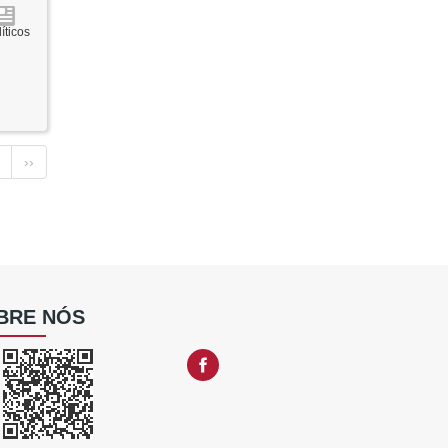
íticos
››
BRE NÓS