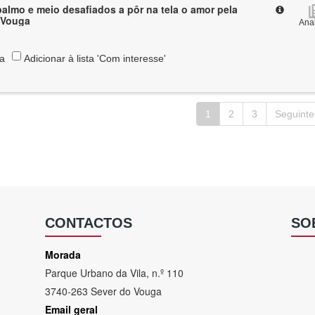
almo e meio desafiados a pôr na tela o amor pela
a Vouga
Anal
ta
Adicionar à lista 'Com interesse'
1
2
3
Seguinte
CONTACTOS
SO
Morada
Parque Urbano da Vila, n.º 110
3740-263 Sever do Vouga
Email geral