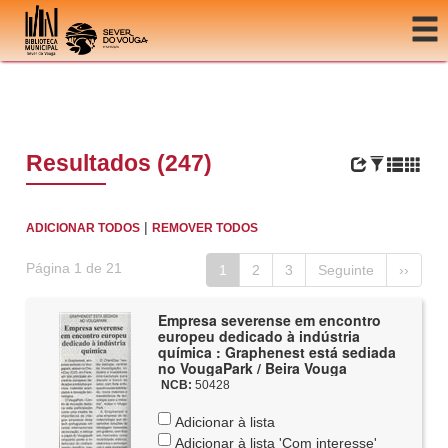
Ir para o conteúdo
Resultados (247)
|
ADICIONAR TODOS
REMOVER TODOS
Página 1 de 21
1
2
3
Seguinte
››
Empresa severense em encontro
europeu dedicado à indústria
química : Graphenest está sediada
no VougaPark / Beira Vouga
NCB:
50428
Adicionar à lista
Adicionar à lista 'Com interesse'