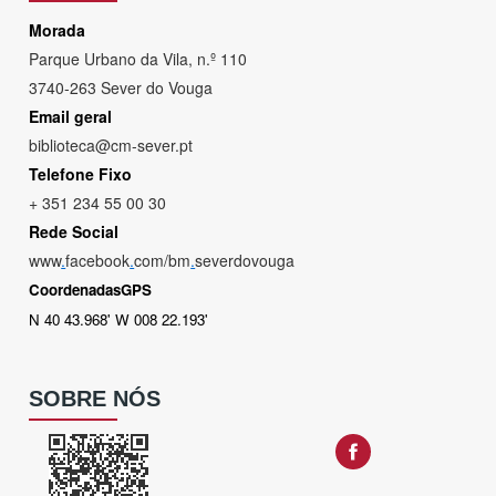
Morada
Parque Urbano da Vila, n.º 110
3740-263 Sever do Vouga
Email geral
biblioteca@cm-sever.pt
Telefone Fixo
+ 351 234 55 00 30
Rede Social
www
.
facebook
.
com/bm
.
severdovouga
CoordenadasGPS
N 40 43.968' W 008 22.193'
SOBRE NÓS