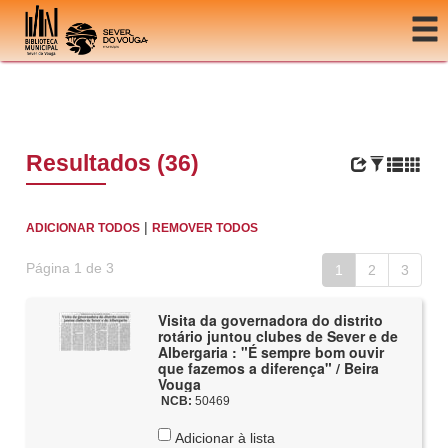
Ir para o conteúdo
Resultados (36)
|
ADICIONAR TODOS
REMOVER TODOS
Página 1 de 3
1
2
3
Visita da governadora do distrito
rotário juntou clubes de Sever e de
Albergaria : "É sempre bom ouvir
que fazemos a diferença" / Beira
Vouga
NCB:
50469
Adicionar à lista