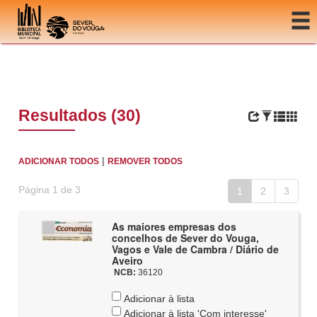
Ir para o conteúdo
Resultados (30)
|
ADICIONAR TODOS
REMOVER TODOS
Página 1 de 3
1
2
3
As maiores empresas dos
concelhos de Sever do Vouga,
Vagos e Vale de Cambra / Diário de
Aveiro
NCB:
36120
Adicionar à lista
Adicionar à lista 'Com interesse'