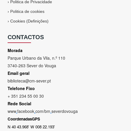
›
Politica de Privacidade
›
Politica de cookies
›
Cookies (Definições)
CONTACTOS
Morada
Parque Urbano da Vila, n.º 110
3740-263 Sever do Vouga
Email geral
biblioteca@cm-sever.pt
Telefone Fixo
+ 351 234 55 00 30
Rede Social
www
.
facebook
.
com/bm
.
severdovouga
CoordenadasGPS
N 40 43.968' W 008 22.193'