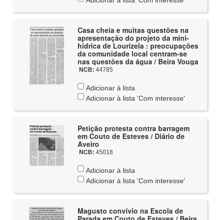
Adicionar à lista 'Com interesse'
Casa cheia e muitas questões na
apresentação do projeto da mini-
hídrica de Lourizela : preocupações
da comunidade local centram-se
nas questões da água / Beira Vouga
NCB:
44785
Adicionar à lista
Adicionar à lista 'Com interesse'
Petição protesta contra barragem
em Couto de Esteves / Diário de
Aveiro
NCB:
45018
Adicionar à lista
Adicionar à lista 'Com interesse'
Magusto convívio na Escola de
Parada em Couto de Esteves / Beira