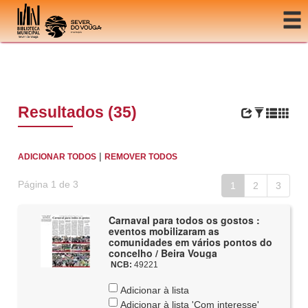
Ir para o conteúdo
Resultados (35)
|
ADICIONAR TODOS
REMOVER TODOS
Página 1 de 3
1
2
3
Carnaval para todos os gostos :
eventos mobilizaram as
comunidades em vários pontos do
concelho / Beira Vouga
NCB:
49221
Adicionar à lista
Adicionar à lista 'Com interesse'