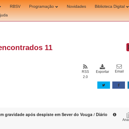
RBSV
Programação
Novidades
Biblioteca Digital
juda
encontrados 11
Email
Exportar
RSS
2.0
om gravidade após despiste em Sever do Vouga / Diário
Anal