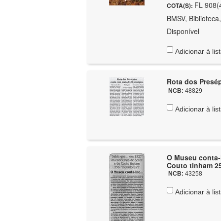
FL 908(4
COTA(S):
BMSV, Biblioteca
Disponível
Adicionar à lis
Rota dos Presép
NCB:
48829
Adicionar à lis
O Museu conta-l
Couto tinham 2
NCB:
43258
Adicionar à lis