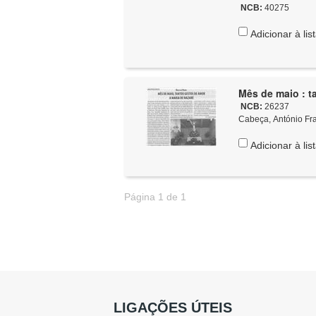
NCB:
40275
Adicionar à lis
Mês de maio : t
NCB:
26237
Cabeça, António Fra
Adicionar à lis
Página 1 de 1
LIGAÇÕES ÚTEIS