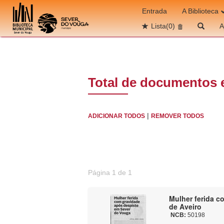
Ir para o conteúdo
Entrada
A Biblioteca
Lista
(0)
A
Total de documentos 
|
ADICIONAR TODOS
REMOVER TODOS
Página 1 de 1
Mulher ferida c
de Aveiro
NCB:
50198