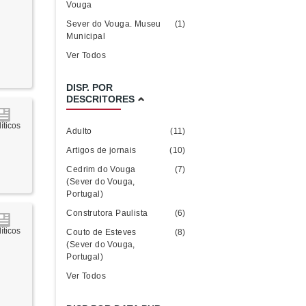
Vouga
Sever do Vouga. Museu
(1)
Municipal
Ver Todos
DISP. POR
DESCRITORES
íticos
Adulto
(11)
Artigos de jornais
(10)
Cedrim do Vouga
(7)
(Sever do Vouga,
Portugal)
Construtora Paulista
(6)
íticos
Couto de Esteves
(8)
(Sever do Vouga,
Portugal)
Ver Todos