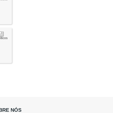
íticos
BRE NÓS