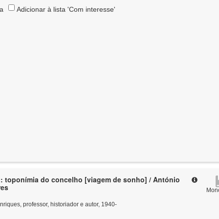
ta
Adicionar à lista 'Com interesse'
: toponímia do concelho [viagem de sonho] / António
res
Mono
riques, professor, historiador e autor, 1940-