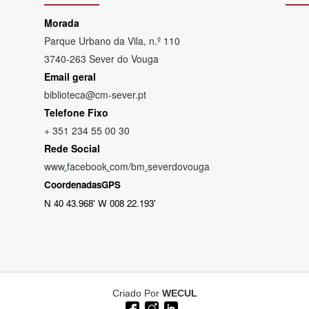
Morada
Parque Urbano da Vila, n.º 110
3740-263 Sever do Vouga
Email geral
biblioteca@cm-sever.pt
Telefone Fixo
+ 351 234 55 00 30
Rede Social
www
.
facebook
.
com/bm
.
severdovouga
CoordenadasGPS
N 40 43.968' W 008 22.193'
Criado Por
WECUL