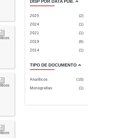
DISP POR DATA PUB.
2025
(2)
2024
(1)
2021
(1)
íticos
2019
(6)
2014
(1)
TIPO DE DOCUMENTO
Analíticos
(10)
íticos
Monografias
(1)
íticos