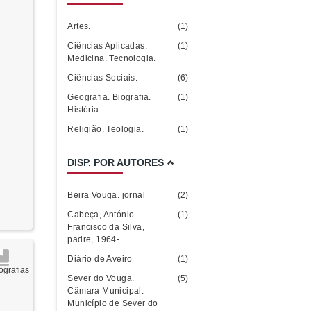
Artes.
(1)
Ciências Aplicadas.
(1)
Medicina. Tecnologia.
Ciências Sociais.
(6)
Geografia. Biografia.
(1)
História.
Religião. Teologia.
(1)
DISP. POR AUTORES
Beira Vouga. jornal
(2)
Cabeça, António
(1)
Francisco da Silva,
padre, 1964-
Diário de Aveiro
(1)
grafias
Sever do Vouga.
(5)
Câmara Municipal.
Município de Sever do