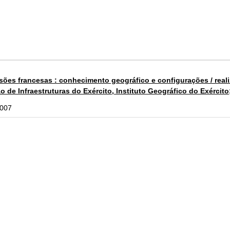
ões francesas : conhecimento geográfico e configurações / reali
 de Infraestruturas do Exército, Instituto Geográfico do Exército;
007