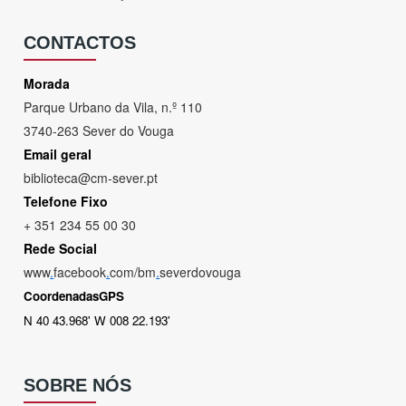
CONTACTOS
Morada
Parque Urbano da Vila, n.º 110
3740-263 Sever do Vouga
Email geral
biblioteca@cm-sever.pt
Telefone Fixo
+ 351 234 55 00 30
Rede Social
www
.
facebook
.
com/bm
.
severdovouga
CoordenadasGPS
N 40 43.968' W 008 22.193'
SOBRE NÓS