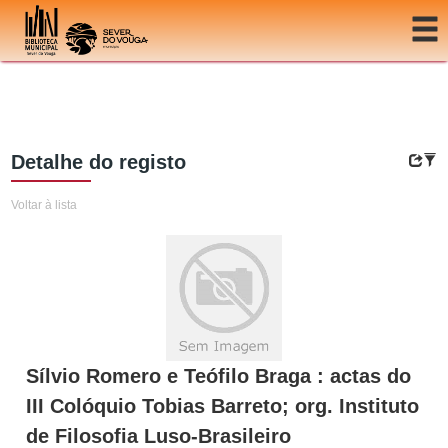
Ir para o conteúdo
Detalhe do registo
Voltar à lista
Sílvio Romero e Teófilo Braga : actas do
III Colóquio Tobias Barreto; org. Instituto
de Filosofia Luso-Brasileiro