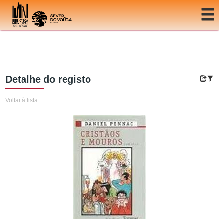
Ir para o conteúdo
Detalhe do registo
Voltar à lista