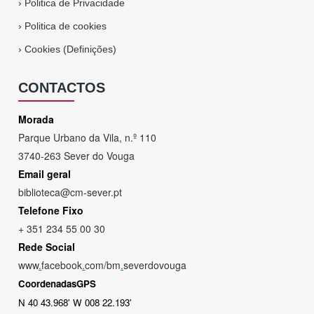
›
Politica de Privacidade
›
Politica de cookies
›
Cookies (Definições)
CONTACTOS
Morada
Parque Urbano da Vila, n.º 110
3740-263 Sever do Vouga
Email geral
biblioteca@cm-sever.pt
Telefone Fixo
+ 351 234 55 00 30
Rede Social
www
.
facebook
.
com/bm
.
severdovouga
CoordenadasGPS
N 40 43.968' W 008 22.193'