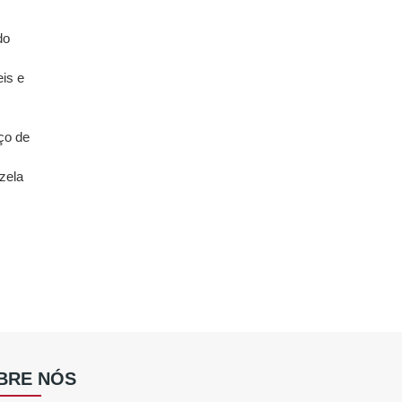
do
eis e
ço de
zela
BRE NÓS