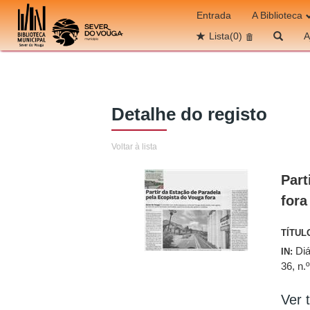
Ir para o conteúdo
Entrada
A Biblioteca
Lista
(0)
A
Detalhe do registo
Voltar à lista
Part
fora
TÍTUL
Diá
IN:
36, n.
Ver t