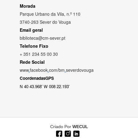
Morada
Parque Urbano da Vila, n.º 110
3740-263 Sever do Vouga
Email geral
biblioteca@cm-sever.pt
Telefone Fixo
+ 351 234 55 00 30
Rede Social
www
.
facebook
.
com/bm
.
severdovouga
CoordenadasGPS
N 40 43.968' W 008 22.193'
Criado Por
WECUL