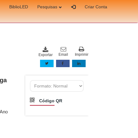
BiblioLED
Pesquisas
Criar Conta
Email
Imprimir
Exportar
uga
Código QR
- Ano