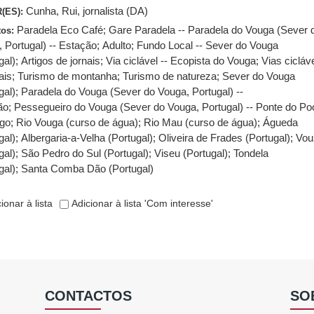
Cunha, Rui, jornalista (DA)
(ES):
Paradela Eco Café
;
Gare Paradela -- Paradela do Vouga (Sever 
tos:
 Portugal) -- Estação
;
Adulto
;
Fundo Local -- Sever do Vouga
gal)
;
Artigos de jornais
;
Via ciclável -- Ecopista do Vouga
;
Vias cicláv
ais
;
Turismo de montanha
;
Turismo de natureza
;
Sever do Vouga
gal)
;
Paradela do Vouga (Sever do Vouga, Portugal) --
ão
;
Pessegueiro do Vouga (Sever do Vouga, Portugal) -- Ponte do Po
ago
;
Rio Vouga (curso de água)
;
Rio Mau (curso de água)
;
Águeda
gal)
;
Albergaria-a-Velha (Portugal)
;
Oliveira de Frades (Portugal)
;
Vou
gal)
;
São Pedro do Sul (Portugal)
;
Viseu (Portugal)
;
Tondela
gal)
;
Santa Comba Dão (Portugal)
ionar à lista
Adicionar à lista 'Com interesse'
CONTACTOS
SO