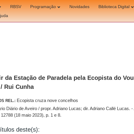
RBSV
Programação
Novidades
Biblioteca Digital
juda
ir da Estação de Paradela pela Ecopista do Vo
 / Rui Cunha
Ecopista cruza nove concelhos
OS REL.:
rio Diário de Aveiro / propr. Adriano Lucas; dir. Adriano Callé Lucas. 
º 12788 (18 maio 2023), p. 1 e 8.
ítulos deste(s):