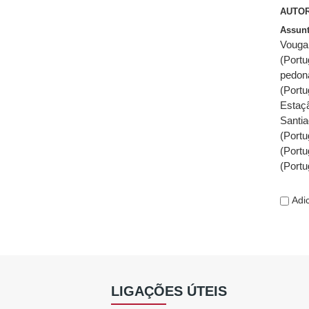
AUTOR
Assun
Vouga,
(Portu
pedon
(Portu
Estaç
Santi
(Portu
(Portu
(Portu
Adic
LIGAÇÕES ÚTEIS