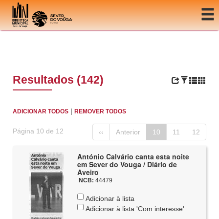
Ir para o conteúdo
Resultados (142)
|
ADICIONAR TODOS
REMOVER TODOS
Página 10 de 12
‹‹
Anterior
10
11
12
António Calvário canta esta noite
em Sever do Vouga / Diário de
Aveiro
NCB:
44479
Adicionar à lista
Adicionar à lista 'Com interesse'