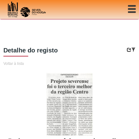
Ir para o conteúdo
Detalhe do registo
Voltar à lista