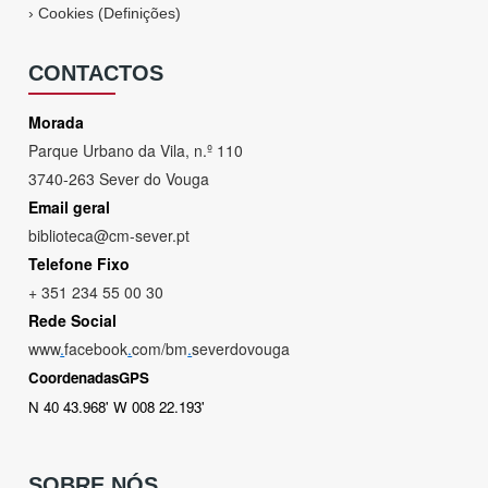
›
Cookies (Definições)
CONTACTOS
Morada
Parque Urbano da Vila, n.º 110
3740-263 Sever do Vouga
Email geral
biblioteca@cm-sever.pt
Telefone Fixo
+ 351 234 55 00 30
Rede Social
www
.
facebook
.
com/bm
.
severdovouga
CoordenadasGPS
N 40 43.968' W 008 22.193'
SOBRE NÓS