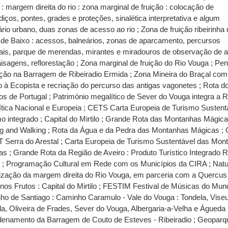
: margem direita do rio : zona marginal de fruição : colocação de
iços, pontes, grades e proteções, sinalética interpretativa e algum
ário urbano, duas zonas de acesso ao rio ; Zona de fruição ribeirinha
de Baixo : acessos, balneários, zonas de aparcamento, percursos
ais, parque de merendas, mirantes e miradouros de observação de 
isagens, reflorestação ; Zona marginal de fruição do Rio Vouga ; Pen
ição na Barragem de Ribeiradio Ermida ; Zona Mineira do Braçal com
o à Ecopista e recriação do percurso das antigas vagonetes ; Rota d
s de Portugal ; Património megalítico de Sever do Vouga integra a 
tica Nacional e Europeia ; CETS Carta Europeia de Turismo Sustentá
o integrado ; Capital do Mirtilo ; Grande Rota das Montanhas Mágic
ng and Walking ; Rota da Água e da Pedra das Montanhas Mágicas ; 
 Serra do Arestal ; Carta Europeia de Turismo Sustentável das Mon
s ; Grande Rota da Região de Aveiro : Produto Turístico Integrado R
o ; Programação Cultural em Rede com os Municípios da CIRA ; Nat
rização da margem direita do Rio Vouga, em parceria com a Quercus 
os Frutos : Capital do Mirtilo ; FESTIM Festival de Músicas do Mun
o de Santiago : Caminho Caramulo - Vale do Vouga : Tondela, Viseu
a, Oliveira de Frades, Sever do Vouga, Albergaria-a-Velha e Águeda 
denamento da Barragem de Couto de Esteves - Ribeiradio ; Geoparq