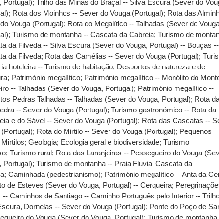
 Portugal)
;
Trilho das Minas do Braçal -- Silva Escura (Sever do Vou
al)
;
Rota dos Moinhos -- Sever do Vouga (Portugal)
;
Rota das Alminh
do Vouga (Portugal)
;
Rota do Megalítico -- Talhadas (Sever do Vouga
al)
;
Turismo de montanha -- Cascata da Cabreia
;
Turismo de montan
a da Filveda -- Silva Escura (Sever do Vouga, Portugal) -- Bouças --
ta da Filveda
;
Rota das Camélias -- Sever do Vouga (Portugal)
;
Turi
ria hoteleira -- Turismo de habitação
;
Desportos de natureza e de
ura
;
Património megalítico
;
Património megalítico -- Monólito do Mont
iro -- Talhadas (Sever do Vouga, Portugal)
;
Património megalítico --
tos Pedras Talhadas -- Talhadas (Sever do Vouga, Portugal)
;
Rota d
edra -- Sever do Vouga (Portugal)
;
Turismo gastronómico -- Rota da
ia e do Sável -- Sever do Vouga (Portugal)
;
Rota das Cascatas -- S
(Portugal)
;
Rota do Mirtilo -- Sever do Vouga (Portugal)
;
Pequenos
;
Mirtilos
;
Geologia
;
Ecologia geral e biodiversidade
;
Turismo
oso
;
Turismo rural
;
Rota das Laranjeiras -- Pessegueiro do Vouga (Se
 Portugal)
;
Turismo de montanha -- Praia Fluvial Cascata da
ia
;
Caminhada (pedestrianismo)
;
Património megalítico -- Anta da Ce
to de Esteves (Sever do Vouga, Portugal) -- Cerqueira
;
Peregrinaçõe
s -- Caminhos de Santiago -- Caminho Português pelo Interior -- Trilh
Escura, Dornelas -- Sever do Vouga (Portugal)
;
Ponte do Poço de San
egueiro do Vouga (Sever do Vouga, Portugal)
;
Turismo de montanha 