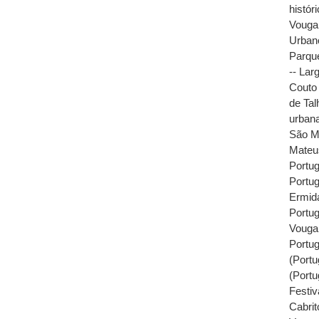
histór
Vouga 
Urbano
Parqu
-- Lar
Couto 
de Tal
urban
São Ma
Mateu
Portug
Portug
Ermid
Portug
Vouga,
Portug
(Portu
(Portu
Festiv
Cabrit