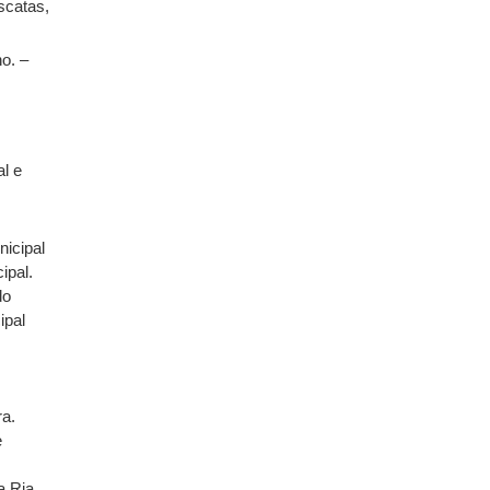
scatas,
o. –
al e
nicipal
ipal.
do
ipal
a.
e
a Ria