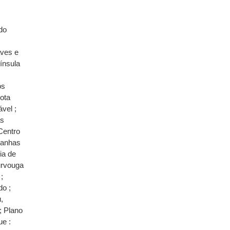
 do
aves e
ínsula
os
Rota
vel ;
as
Centro
tanhas
ia de
urvouga
;
do ;
,
; Plano
ue :