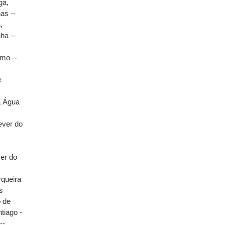
ga,
as --
,
ha --
smo --
e
a Água
ever do
ver do
rqueira
s
o de
tiago -
--