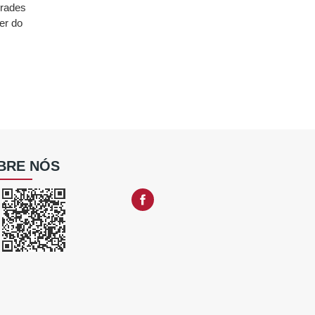
Frades
er do
BRE NÓS