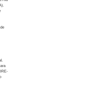
A).
e
 de
l.
ara
(DRE-
o