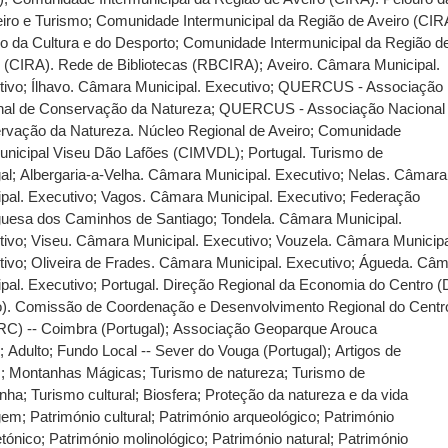
iro e Turismo
;
Comunidade Intermunicipal da Região de Aveiro (CIR
o da Cultura e do Desporto
;
Comunidade Intermunicipal da Região d
o (CIRA). Rede de Bibliotecas (RBCIRA)
;
Aveiro. Câmara Municipal.
tivo
;
Ílhavo. Câmara Municipal. Executivo
;
QUERCUS - Associação
nal de Conservação da Natureza
;
QUERCUS - Associação Nacional
rvação da Natureza. Núcleo Regional de Aveiro
;
Comunidade
municipal Viseu Dão Lafões (CIMVDL)
;
Portugal. Turismo de
al
;
Albergaria-a-Velha. Câmara Municipal. Executivo
;
Nelas. Câmara
pal. Executivo
;
Vagos. Câmara Municipal. Executivo
;
Federação
guesa dos Caminhos de Santiago
;
Tondela. Câmara Municipal.
tivo
;
Viseu. Câmara Municipal. Executivo
;
Vouzela. Câmara Municipa
tivo
;
Oliveira de Frades. Câmara Municipal. Executivo
;
Águeda. Câm
pal. Executivo
;
Portugal. Direção Regional da Economia do Centro 
o). Comissão de Coordenação e Desenvolvimento Regional do Centr
C) -- Coimbra (Portugal)
;
Associação Geoparque Arouca
)
;
Adulto
;
Fundo Local -- Sever do Vouga (Portugal)
;
Artigos de
s
;
Montanhas Mágicas
;
Turismo de natureza
;
Turismo de
nha
;
Turismo cultural
;
Biosfera
;
Proteção da natureza e da vida
gem
;
Património cultural
;
Património arqueológico
;
Património
etónico
;
Património molinológico
;
Património natural
;
Património