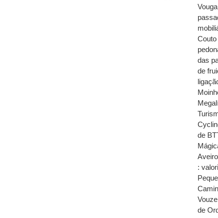
Vouga 
passad
mobili
Couto 
pedon
das pa
de fru
ligaçã
Moinho
Megalí
Turism
Cycli
de BTT
Mágica
Aveir
: valo
Pequen
Caminh
Vouzel
de Or