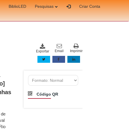
BiblioLED
Pesquisas
Criar Conta
Email
Imprimir
Exportar
a
o]
nhas
Código QR
 de
val
Rio