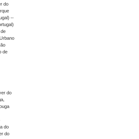
er do
arque
gal) --
rtugal)
 de
 Urbano
ção
o de
ver do
ga,
Vouga
-
ta do
er do