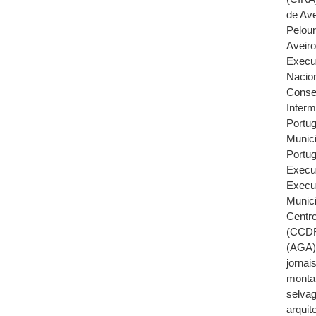
de Ave
Pelour
Aveir
Execu
Nacio
Conse
Inter
Portug
Munici
Portu
Execu
Execu
Munici
Centr
(CCDR
(AGA
jornai
monta
selva
arquit