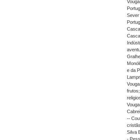
Vouga,
Portug
Sever 
Portug
Cascat
Casca
Indúst
avent
Gralhe
Monóli
e da P
Lampre
Vouga 
frutos
religi
Vouga,
Cabre
-- Cou
cristã
Silva 
- Pess