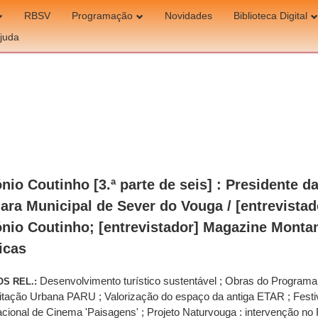
RBSV
Programação
Novidades
Biblioteca Digital
juda
nio Coutinho [3.ª parte de seis] : Presidente d
ra Municipal de Sever do Vouga / [entrevistad
nio Coutinho; [entrevistador] Magazine Monta
icas
Desenvolvimento turístico sustentável ; Obras do Programa
OS REL.:
itação Urbana PARU ; Valorização do espaço da antiga ETAR ; Festi
acional de Cinema 'Paisagens' ; Projeto Naturvouga : intervenção no 