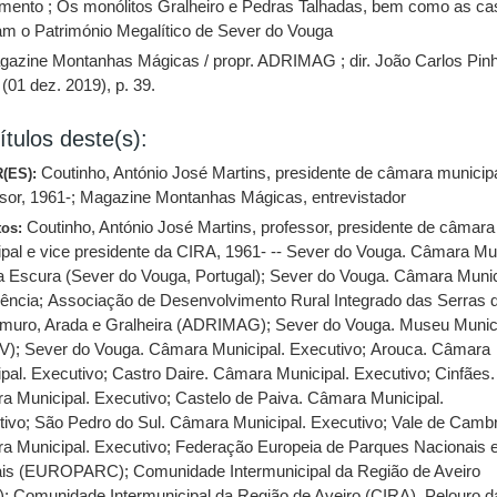
mento ; Os monólitos Gralheiro e Pedras Talhadas, bem como as ca
am o Património Megalítico de Sever do Vouga
gazine Montanhas Mágicas / propr. ADRIMAG ; dir. João Carlos Pinh
 (01 dez. 2019), p. 39.
ítulos deste(s):
Coutinho, António José Martins, presidente de câmara municip
(ES):
sor, 1961-
;
Magazine Montanhas Mágicas, entrevistador
Coutinho, António José Martins, professor, presidente de câmara
tos:
pal e vice presidente da CIRA, 1961- -- Sever do Vouga. Câmara Mu
va Escura (Sever do Vouga, Portugal)
;
Sever do Vouga. Câmara Munic
dência
;
Associação de Desenvolvimento Rural Integrado das Serras 
muro, Arada e Gralheira (ADRIMAG)
;
Sever do Vouga. Museu Munic
V)
;
Sever do Vouga. Câmara Municipal. Executivo
;
Arouca. Câmara
pal. Executivo
;
Castro Daire. Câmara Municipal. Executivo
;
Cinfães.
a Municipal. Executivo
;
Castelo de Paiva. Câmara Municipal.
tivo
;
São Pedro do Sul. Câmara Municipal. Executivo
;
Vale de Cambr
a Municipal. Executivo
;
Federação Europeia de Parques Nacionais 
ais (EUROPARC)
;
Comunidade Intermunicipal da Região de Aveiro
)
;
Comunidade Intermunicipal da Região de Aveiro (CIRA). Pelouro d