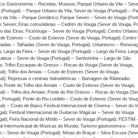
ico
;
Gastronomia -- Receitas
;
Museus
;
Parque Urbano da Vila -- Sev
(Portugal) -- Parque Urbano da Vila
;
Sever do Vouga (Portugal) -- P
 da Vila -- Parque Geriátrico
;
Parque Severi -- Sever do Vouga (Portu
e Severi
;
Eiras comunitárias -- Cedrim do Vouga (Sever do Vouga, Po
go das Eiras
;
FicaVouga -- Sever do Vouga (Portugal)
;
Centro Urbano
de Esteves -- Couto de Esteves (Sever do Vouga, Portugal)
;
Centro
hadas -- Talhadas (Sever do Vouga, Portugal)
;
Urbanismo -- Renova
a
;
Largo da Feira -- Sever do Vouga (Portugal) -- Largo da Feira
;
Larg
teus -- Sever do Vouga (Portugal) -- Senhorinha -- Largo de São
s
;
Trilho Escarpas do Gresso -- Rocas do Vouga (Sever do Vouga,
al)
;
Trilho dos Amiais -- Couto de Esteves (Sever do Vouga,
al)
;
Represas e centrais hidroelétricas -- Barragem de Ribeiradio-
a
;
Ponte do Trilho dos Amiais -- Couto de Esteves (Sever do Vouga,
al) -- Trilho dos Amiais
;
Ponte do Rio Gresso -- Rocas do Vouga (Se
 Portugal)
;
Ponte do Rio Lordelo -- Couto de Esteves (Sever do Vou
al) -- Couto de Baixo
;
Festival Internacional de Cinema -- Sever do 
gal)
;
Festival Internacional de Guitarras Mágicas -- Sever do Vouga
gal)
;
Feira Nacional do Mirtilo -- Sever do Vouga (Portugal)
;
FESTIM 
al Intermunicipal de Músicas do Mundo
;
Turismo gastronómico -- Ro
o -- Sever do Vouga (Portugal)
;
Minas do Braçal -- Silva Escura (Sev