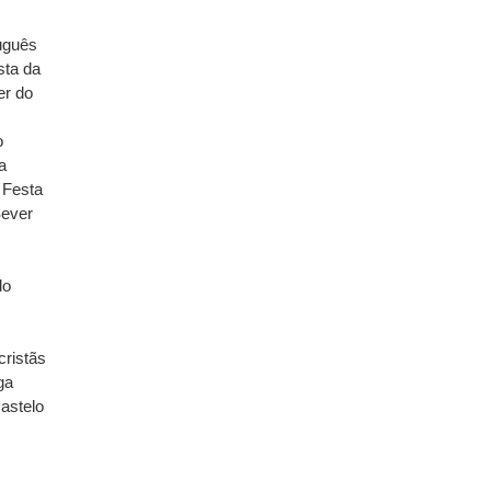
uguês
sta da
er do
o
a
;
Festa
Sever
do
cristãs
ga
astelo