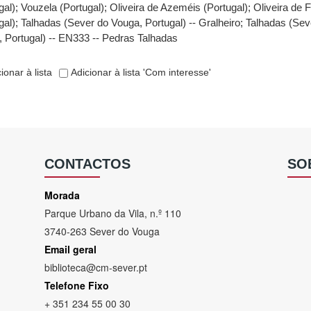
gal)
;
Vouzela (Portugal)
;
Oliveira de Azeméis (Portugal)
;
Oliveira de 
gal)
;
Talhadas (Sever do Vouga, Portugal) -- Gralheiro
;
Talhadas (Sev
 Portugal) -- EN333 -- Pedras Talhadas
ionar à lista
Adicionar à lista 'Com interesse'
CONTACTOS
SO
Morada
Parque Urbano da Vila, n.º 110
3740-263 Sever do Vouga
Email geral
biblioteca@cm-sever.pt
Telefone Fixo
+ 351 234 55 00 30