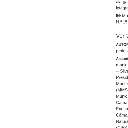
alarga
integr
Ma
IN:
N.º 15
Ver t
AUTOR
profes
Assun
munici
-- Sil
Presi
Monte
(MMS
Munici
Câmar
Execu
Câmar
Natur
(CIRA