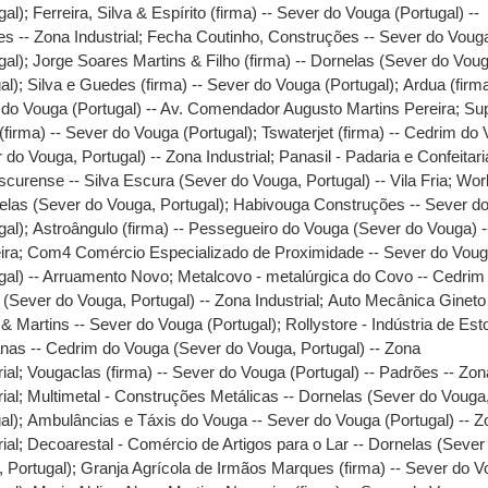
gal)
;
Ferreira, Silva & Espírito (firma) -- Sever do Vouga (Portugal) --
s -- Zona Industrial
;
Fecha Coutinho, Construções -- Sever do Voug
gal)
;
Jorge Soares Martins & Filho (firma) -- Dornelas (Sever do Vou
al)
;
Silva e Guedes (firma) -- Sever do Vouga (Portugal)
;
Ardua (firma
do Vouga (Portugal) -- Av. Comendador Augusto Martins Pereira
;
Sup
 (firma) -- Sever do Vouga (Portugal)
;
Tswaterjet (firma) -- Cedrim do
 do Vouga, Portugal) -- Zona Industrial
;
Panasil - Padaria e Confeitari
scurense -- Silva Escura (Sever do Vouga, Portugal) -- Vila Fria
;
Work
elas (Sever do Vouga, Portugal)
;
Habivouga Construções -- Sever d
gal)
;
Astroângulo (firma) -- Pessegueiro do Vouga (Sever do Vouga) -
ira
;
Com4 Comércio Especializado de Proximidade -- Sever do Vou
gal) -- Arruamento Novo
;
Metalcovo - metalúrgica do Covo -- Cedrim
(Sever do Vouga, Portugal) -- Zona Industrial
;
Auto Mecânica Gineto
& Martins -- Sever do Vouga (Portugal)
;
Rollystore - Indústria de Est
nas -- Cedrim do Vouga (Sever do Vouga, Portugal) -- Zona
ial
;
Vougaclas (firma) -- Sever do Vouga (Portugal) -- Padrões -- Zon
ial
;
Multimetal - Construções Metálicas -- Dornelas (Sever do Vouga
al)
;
Ambulâncias e Táxis do Vouga -- Sever do Vouga (Portugal) -- Z
ial
;
Decoarestal - Comércio de Artigos para o Lar -- Dornelas (Sever
 Portugal)
;
Granja Agrícola de Irmãos Marques (firma) -- Sever do 