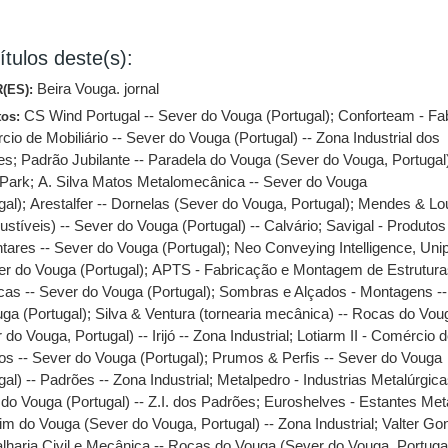
ítulos deste(s):
Beira Vouga. jornal
(ES):
CS Wind Portugal -- Sever do Vouga (Portugal)
;
Conforteam - Fa
tos:
io de Mobiliário -- Sever do Vouga (Portugal) -- Zona Industrial dos
es
;
Padrão Jubilante -- Paradela do Vouga (Sever do Vouga, Portugal)
Park
;
A. Silva Matos Metalomecânica -- Sever do Vouga
gal)
;
Arestalfer -- Dornelas (Sever do Vouga, Portugal)
;
Mendes & Lou
stíveis) -- Sever do Vouga (Portugal) -- Calvário
;
Savigal - Produtos
tares -- Sever do Vouga (Portugal)
;
Neo Conveying Intelligence, Uni
er do Vouga (Portugal)
;
APTS - Fabricação e Montagem de Estrutur
cas -- Sever do Vouga (Portugal)
;
Sombras e Alçados - Montagens --
ga (Portugal)
;
Silva & Ventura (tornearia mecânica) -- Rocas do Vou
 do Vouga, Portugal) -- Irijó -- Zona Industrial
;
Lotiarm II - Comércio 
os -- Sever do Vouga (Portugal)
;
Prumos & Perfis -- Sever do Vouga
gal) -- Padrões -- Zona Industrial
;
Metalpedro - Industrias Metalúrgica
do Vouga (Portugal) -- Z.I. dos Padrões
;
Euroshelves - Estantes Metá
im do Vouga (Sever do Vouga, Portugal) -- Zona Industrial
;
Valter Go
alharia Civil e Mecânica -- Rocas do Vouga (Sever do Vouga, Portugal