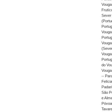
Vouga 
Frutíc
Sever 
(Portu
Portug
Vouga 
Portug
Vouga 
(Sever
Vouga 
Portug
do Vou
Vouga 
-- Par
Felíci
Padari
São Pe
e Alme
Póvo
Tavare