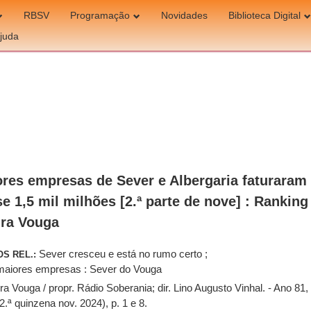
RBSV
Programação
Novidades
Biblioteca Digital
juda
res empresas de Sever e Albergaria faturaram
e 1,5 mil milhões [2.ª parte de nove] : Ranking
ira Vouga
Sever cresceu e está no rumo certo ;
OS REL.:
aiores empresas : Sever do Vouga
ra Vouga / propr. Rádio Soberania; dir. Lino Augusto Vinhal. - Ano 81, 
2.ª quinzena nov. 2024), p. 1 e 8.