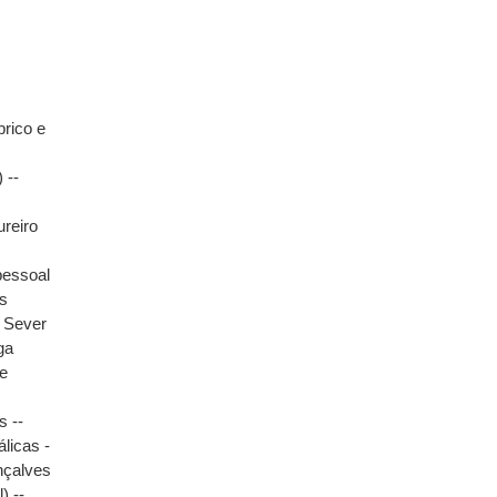
brico e
 --
reiro
pessoal
as
 Sever
ga
de
s --
licas -
nçalves
) --