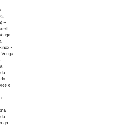
a
ga,
) --
sell
 Vouga
a
inox -
o Vouga
-
ga
 do
 da
ores e
a
,
ona
 do
Vouga