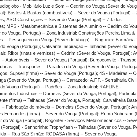
udioglobo - Mobiliário Luz e Som -- Cedrim do Vouga (Sever do Voug
al)
;
Bastos & Bastos (combustíveis) -- Sever do Vouga (Portugal) -- 
es
;
ASO Construções -- Sever do Vouga (Portugal) -- Z.I. dos
es
;
MPS - Metalomecânica e Sistemas de Alumínio -- Cedrim do Vo
 do Vouga, Portugal) -- Zona Industrial
;
Construções Pereira Lima &
s -- Pessegueiro do Vouga (Sever do Vouga) -- Nogueira
;
Farmácia T
do Vouga (Portugal)
;
Cativante Inspiração -- Talhadas (Sever do Vou
al)
;
Rikor (tintas e vernizes) -- Cedrim (Sever do Vouga, Portugal)
;
A
) -- Automóveis -- Sever do Vouga (Portugal)
;
Burgoconvite - Transpo
orias -- Transportes -- Paradela do Vouga (Sever do Vouga, Portugal
ços
;
Supsell (firma) -- Sever do Vouga (Portugal)
;
4S - Madeiras -- 
ga (Sever do Vouga, Portugal) -- Carrazedo
;
A.F.F. - Serralharia Civil
do Vouga (Portugal) -- Padrões -- Zona Industrial
;
RAFLINE -
mentos Industriais -- Dornelas (Sever do Vouga, Portugal)
;
Partícula
ente (firma) -- Talhadas (Sever do Vouga, Portugal)
;
Carvalheira Bast
) -- Fabricação de móveis -- Dornelas (Sever do Vouga, Portugal)
;
An
s Fernandes (firma) -- Sever do Vouga (Portugal)
;
Rumo Soberano (f
r do Vouga (Portugal)
;
Rogonfer - Serviços Metalomecânicos -- Seve
(Portugal) - Senhorinha
;
Trophyflash -- Talhadas (Sever do Vouga, Po
cida -- Rua São Simão
;
RODASA (firma) -- Sever do Vouga