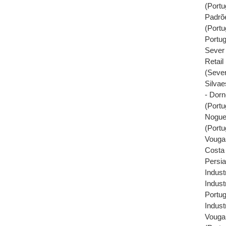
(Portu
Padrõe
(Portu
Portug
Sever 
Retail
(Sever
Silvae
- Dorn
(Portu
Nogue
(Portu
Vouga 
Costa 
Persia
Industr
Industr
Portug
Industr
Vouga,