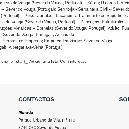
ueiro do Vouga (Sever do Vouga, Portugal) -- Sóligo
;
Ricardo Ferrei
) -- Sever do Vouga (Portugal)
;
Serriforja - Serralharia Civil -- Sever d
(Portugal) -- Peso
;
Cartelac - Lacagem e Tratamento de Superfícies 
la do Vouga (Sever do Vouga, Portugal) -- Penouços
;
Estruturafix -
uções Metálicas -- Dornelas (Sever do Vouga, Portugal)
;
Adulto
;
Fun
-- Sever do Vouga (Portugal)
;
Artigos de
s
;
Empresas
;
Emprego
;
Empreendedorismo
;
Sever do Vouga
gal)
;
Albergaria-a-Velha (Portugal)
ionar à lista
Adicionar à lista 'Com interesse'
CONTACTOS
SO
Morada
Parque Urbano da Vila, n.º 110
3740-263 Sever do Vouga