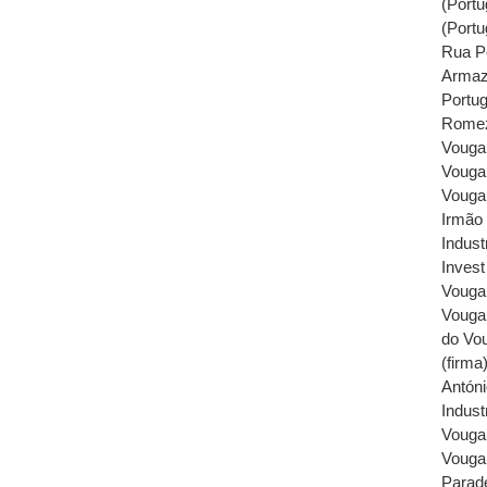
(Portu
(Portu
Rua P
Armaz
Portug
Rome
Vouga,
Vouga 
Vouga 
Irmão 
Industr
Invest
Vouga
Vouga,
do Vou
(firma
Antóni
Industr
Vouga,
Vouga,
Parade