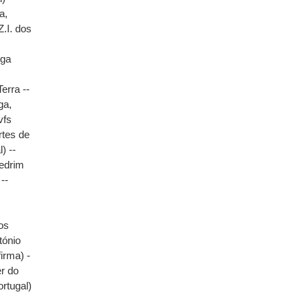
a,
Z.I. dos
uga
erra --
ga,
vfs
rtes de
) --
Cedrim
 --
os
tónio
irma) -
r do
rtugal)