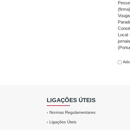
Pesseg
(firma
Vouga 
Parade
Constr
Local 
jornai
(Portu
Adic
LIGAÇÕES ÚTEIS
›
Normas Regulamentares
›
Ligações Úteis