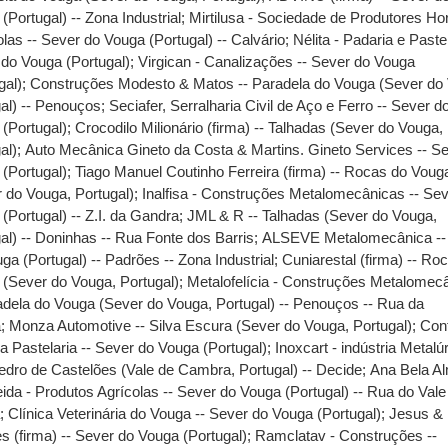
(Portugal) -- Zona Industrial
;
Mirtilusa - Sociedade de Produtores Hor
olas -- Sever do Vouga (Portugal) -- Calvário
;
Nélita - Padaria e Pastel
do Vouga (Portugal)
;
Virgican - Canalizações -- Sever do Vouga
gal)
;
Construções Modesto & Matos -- Paradela do Vouga (Sever do
al) -- Penouços
;
Seciafer, Serralharia Civil de Aço e Ferro -- Sever d
(Portugal)
;
Crocodilo Milionário (firma) -- Talhadas (Sever do Vouga,
al)
;
Auto Mecânica Gineto da Costa & Martins. Gineto Services -- S
(Portugal)
;
Tiago Manuel Coutinho Ferreira (firma) -- Rocas do Voug
 do Vouga, Portugal)
;
Inalfisa - Construções Metalomecânicas -- Se
(Portugal) -- Z.I. da Gandra
;
JML & R -- Talhadas (Sever do Vouga,
al) -- Doninhas -- Rua Fonte dos Barris
;
ALSEVE Metalomecânica --
ga (Portugal) -- Padrões -- Zona Industrial
;
Cuniarestal (firma) -- Ro
(Sever do Vouga, Portugal)
;
Metalofelícia - Construções Metalomec
adela do Vouga (Sever do Vouga, Portugal) -- Penouços -- Rua da
a
;
Monza Automotive -- Silva Escura (Sever do Vouga, Portugal)
;
Con
a Pastelaria -- Sever do Vouga (Portugal)
;
Inoxcart - indústria Metalúr
dro de Castelões (Vale de Cambra, Portugal) -- Decide
;
Ana Bela A
ida - Produtos Agrícolas -- Sever do Vouga (Portugal) -- Rua do Vale
a
;
Clínica Veterinária do Vouga -- Sever do Vouga (Portugal)
;
Jesus &
s (firma) -- Sever do Vouga (Portugal)
;
Ramclatav - Construções --