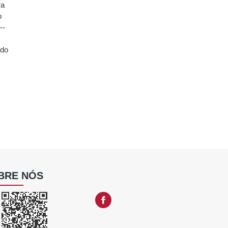
ra
o
--
do
BRE NÓS