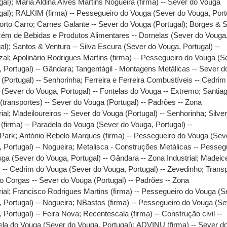
gal)
;
Maria Aldina Alves Martins Nogueira (firma) -- Sever do Vouga
gal)
;
RALKIM (firma) -- Pessegueiro do Vouga (Sever do Vouga, Portu
orto Carro
;
Carnes Galante -- Sever do Vouga (Portugal)
;
Borges & S
ém de Bebidas e Produtos Alimentares -- Dornelas (Sever do Vouga
al)
;
Santos & Ventura -- Silva Escura (Sever do Vouga, Portugal) --
zal
;
Apolinário Rodrigues Martins (firma) -- Pessegueiro do Vouga (S
 Portugal) -- Gândara
;
Tangentágil - Montagens Metálicas -- Sever d
(Portugal) -- Senhorinha
;
Ferreira e Ferreira Combustíveis -- Cedrim
(Sever do Vouga, Portugal) -- Fontelas do Vouga -- Extremo
;
Santia
(transportes) -- Sever do Vouga (Portugal) -- Padrões -- Zona
ial
;
Madeiloureiros -- Sever do Vouga (Portugal) -- Senhorinha
;
Silve
 (firma) -- Paradela do Vouga (Sever do Vouga, Portugal) --
Park
;
António Rebelo Marques (firma) -- Pessegueiro do Vouga (Sev
 Portugal) -- Nogueira
;
Metalisca - Construções Metálicas -- Pesseg
ga (Sever do Vouga, Portugal) -- Gândara -- Zona Industrial
;
Madeic
) -- Cedrim do Vouga (Sever do Vouga, Portugal) -- Zevedinho
;
Trans
o Corgas -- Sever do Vouga (Portugal) -- Padrões -- Zona
ial
;
Francisco Rodrigues Martins (firma) -- Pessegueiro do Vouga (S
 Portugal) -- Nogueira
;
NBastos (firma) -- Pessegueiro do Vouga (Se
 Portugal) -- Feira Nova
;
Recentescala (firma) -- Construção civil --
la do Vouga (Sever do Vouga, Portugal)
;
ADVINU (firma) -- Sever d