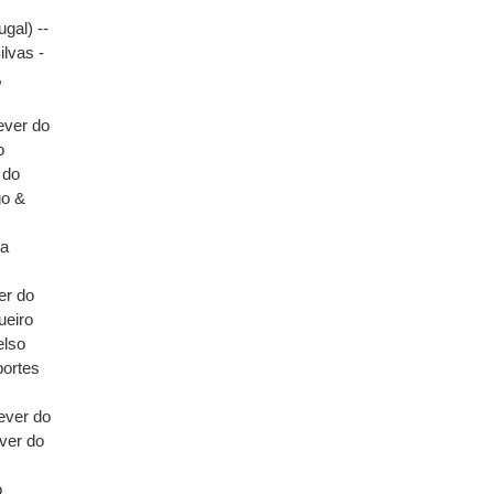
gal) --
ilvas -
,
ever do
o
 do
go &
ra
er do
ueiro
elso
portes
ever do
ver do
o