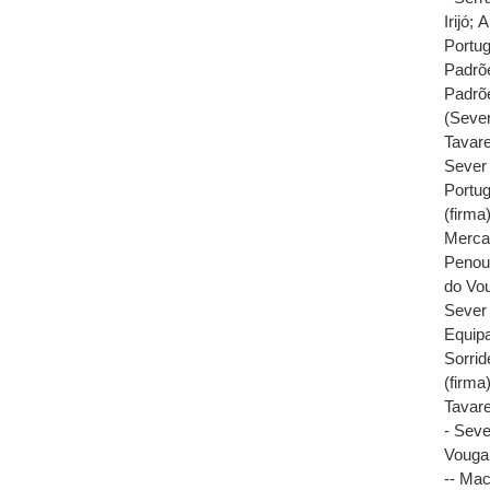
Irijó
;
A
Portug
Padrõ
Padrõ
(Sever
Tavare
Sever 
Portug
(firma
Mercad
Penou
do Vou
Sever 
Equipa
Sorrid
(firma
Tavare
- Seve
Vouga 
-- Ma