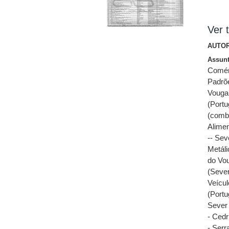
Ver t
AUTOR
Assun
Comérc
Padrõ
Vouga
(Portu
(combu
Alimen
-- Sev
Metáli
do Vou
(Sever
Veícul
(Portu
Sever 
- Cedr
- Serr