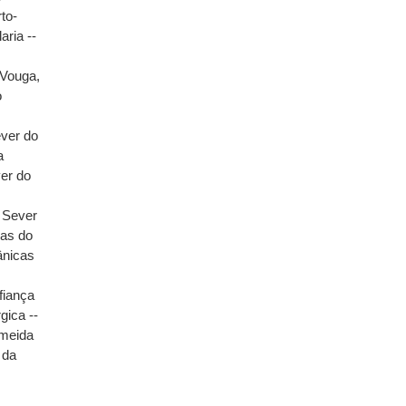
to-
aria --
 Vouga,
o
ever do
a
ver do
 Sever
cas do
ânicas
fiança
gica --
lmeida
 da