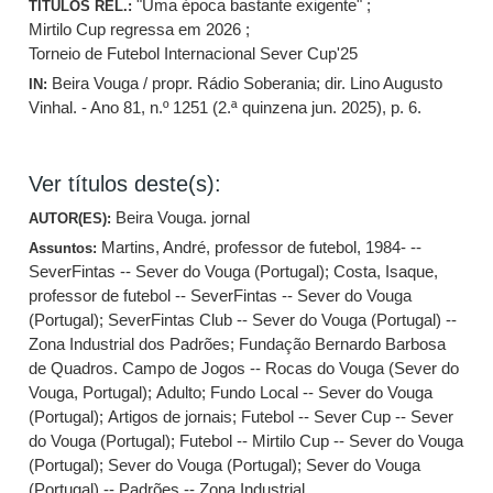
"Uma época bastante exigente" ;
TÍTULOS REL.:
Mirtilo Cup regressa em 2026 ;
Torneio de Futebol Internacional Sever Cup'25
Beira Vouga / propr. Rádio Soberania; dir. Lino Augusto
IN:
Vinhal. - Ano 81, n.º 1251 (2.ª quinzena jun. 2025), p. 6.
Ver títulos deste(s):
Beira Vouga. jornal
AUTOR(ES):
Martins, André, professor de futebol, 1984- --
Assuntos:
SeverFintas -- Sever do Vouga (Portugal)
;
Costa, Isaque,
professor de futebol -- SeverFintas -- Sever do Vouga
(Portugal)
;
SeverFintas Club -- Sever do Vouga (Portugal) --
Zona Industrial dos Padrões
;
Fundação Bernardo Barbosa
de Quadros. Campo de Jogos -- Rocas do Vouga (Sever do
Vouga, Portugal)
;
Adulto
;
Fundo Local -- Sever do Vouga
(Portugal)
;
Artigos de jornais
;
Futebol -- Sever Cup -- Sever
do Vouga (Portugal)
;
Futebol -- Mirtilo Cup -- Sever do Vouga
(Portugal)
;
Sever do Vouga (Portugal)
;
Sever do Vouga
(Portugal) -- Padrões -- Zona Industrial