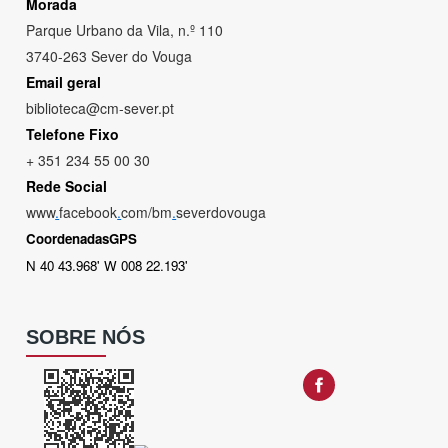
Morada
Parque Urbano da Vila, n.º 110
3740-263 Sever do Vouga
Email geral
biblioteca@cm-sever.pt
Telefone Fixo
+ 351 234 55 00 30
Rede Social
www
.
facebook
.
com/bm
.
severdovouga
CoordenadasGPS
N 40 43.968' W 008 22.193'
SOBRE NÓS