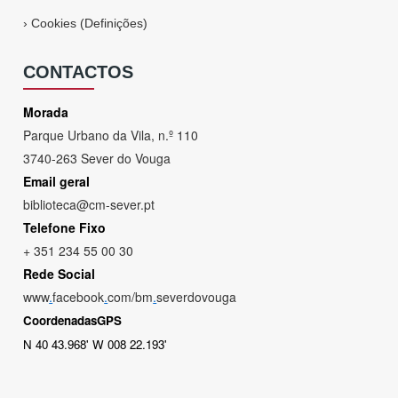
›
Cookies (Definições)
CONTACTOS
Morada
Parque Urbano da Vila, n.º 110
3740-263 Sever do Vouga
Email geral
biblioteca@cm-sever.pt
Telefone Fixo
+ 351 234 55 00 30
Rede Social
www
.
facebook
.
com/bm
.
severdovouga
CoordenadasGPS
N 40 43.968' W 008 22.193'