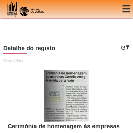
Ir para o conteúdo
Detalhe do registo
Voltar à lista
Cerimónia de homenagem às empresas