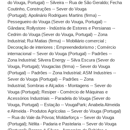
do Vouga, Portugal) -- Silveira -- Rua de São Geraldo
;
Fecha
Coutinho, Construções -- Sever do Vouga
(Portugal)
;
Apolinário Rodrigues Martins (firma) --
Pessegueiro do Vouga (Sever do Vouga, Portugal) --
Gândara
;
Rollystore - Indústria de Estores e Persianas --
Cedrim do Vouga (Sever do Vouga, Portugal) -- Zona
Industrial
;
Rui Matias (firma) -- Mobiliário comercial ;
Decoração de interiores ; Empreendedorismo ; Comércio
internacional -- Sever do Vouga (Portugal) -- Padrões --
Zona Industrial
;
Silvera Energy -- Silva Escura (Sever do
Vouga, Portugal)
;
Vougaclas (firma) -- Sever do Vouga
(Portugal) -- Padrões -- Zona Industrial
;
ASM Industries --
Sever do Vouga (Portugal) -- Padrões -- Zona
Industrial
;
Sombras e Alçados - Montagens -- Sever do
Vouga (Portugal)
;
Resiper - Comércio de Máquinas e
Acessórios Industriais -- Paradela do Vouga (Sever do
Vouga, Portugal) -- Estação -- VougaPark
;
Anabela Almeida
e Almeida - Produtos Agrícolas -- Sever do Vouga (Portugal)
-- Rua do Vale da Póvoa
;
Moldarforça -- Sever do Vouga
(Portugal)
;
Nélita - Padaria e Pastelaria -- Sever do Vouga