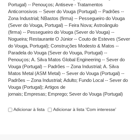
Portugal) -- Penouços
;
Antiseve - Tratamentos
Anticorrosivos -- Sever do Vouga (Portugal) -- Padrões --
Zona Industrial
;
NBastos (firma) -- Pessegueiro do Vouga
(Sever do Vouga, Portugal) -- Feira Nova
;
Astroângulo
(firma) -- Pessegueiro do Vouga (Sever do Vouga) --
Nogueira
;
Restaurante O Júnior -- Couto de Esteves (Sever
do Vouga, Portugal)
;
Construções Modesto & Matos --
Paradela do Vouga (Sever do Vouga, Portugal) --
Penouços
;
A. Silva Matos Global Engineering -- Sever do
Vouga (Portugal) -- Padrões -- Zona Industrial
;
A. Silva
Matos Metal (ASM Metal) -- Sever do Vouga (Portugal) --
Padrões -- Zona Industrial
;
Adulto
;
Fundo Local -- Sever do
Vouga (Portugal)
;
Artigos de
jornais
;
Empresas
;
Emprego
;
Sever do Vouga (Portugal)
Adicionar à lista
Adicionar à lista 'Com interesse'