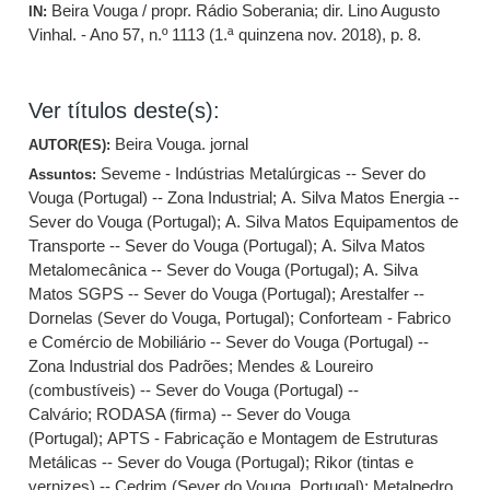
Beira Vouga / propr. Rádio Soberania; dir. Lino Augusto
IN:
Vinhal. - Ano 57, n.º 1113 (1.ª quinzena nov. 2018), p. 8.
Ver títulos deste(s):
Beira Vouga. jornal
AUTOR(ES):
Seveme - Indústrias Metalúrgicas -- Sever do
Assuntos:
Vouga (Portugal) -- Zona Industrial
;
A. Silva Matos Energia --
Sever do Vouga (Portugal)
;
A. Silva Matos Equipamentos de
Transporte -- Sever do Vouga (Portugal)
;
A. Silva Matos
Metalomecânica -- Sever do Vouga (Portugal)
;
A. Silva
Matos SGPS -- Sever do Vouga (Portugal)
;
Arestalfer --
Dornelas (Sever do Vouga, Portugal)
;
Conforteam - Fabrico
e Comércio de Mobiliário -- Sever do Vouga (Portugal) --
Zona Industrial dos Padrões
;
Mendes & Loureiro
(combustíveis) -- Sever do Vouga (Portugal) --
Calvário
;
RODASA (firma) -- Sever do Vouga
(Portugal)
;
APTS - Fabricação e Montagem de Estruturas
Metálicas -- Sever do Vouga (Portugal)
;
Rikor (tintas e
vernizes) -- Cedrim (Sever do Vouga, Portugal)
;
Metalpedro