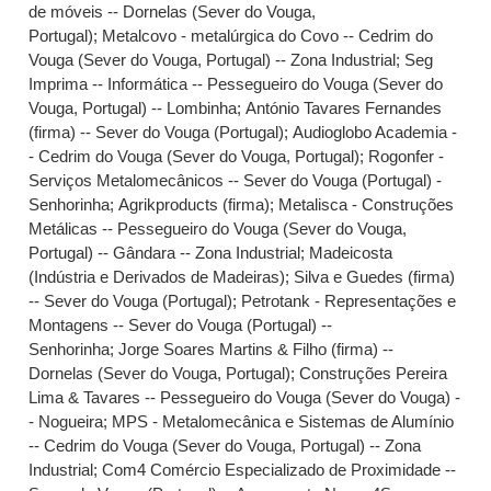
de móveis -- Dornelas (Sever do Vouga,
Portugal)
;
Metalcovo - metalúrgica do Covo -- Cedrim do
Vouga (Sever do Vouga, Portugal) -- Zona Industrial
;
Seg
Imprima -- Informática -- Pessegueiro do Vouga (Sever do
Vouga, Portugal) -- Lombinha
;
António Tavares Fernandes
(firma) -- Sever do Vouga (Portugal)
;
Audioglobo Academia -
- Cedrim do Vouga (Sever do Vouga, Portugal)
;
Rogonfer -
Serviços Metalomecânicos -- Sever do Vouga (Portugal) -
Senhorinha
;
Agrikproducts (firma)
;
Metalisca - Construções
Metálicas -- Pessegueiro do Vouga (Sever do Vouga,
Portugal) -- Gândara -- Zona Industrial
;
Madeicosta
(Indústria e Derivados de Madeiras)
;
Silva e Guedes (firma)
-- Sever do Vouga (Portugal)
;
Petrotank - Representações e
Montagens -- Sever do Vouga (Portugal) --
Senhorinha
;
Jorge Soares Martins & Filho (firma) --
Dornelas (Sever do Vouga, Portugal)
;
Construções Pereira
Lima & Tavares -- Pessegueiro do Vouga (Sever do Vouga) -
- Nogueira
;
MPS - Metalomecânica e Sistemas de Alumínio
-- Cedrim do Vouga (Sever do Vouga, Portugal) -- Zona
Industrial
;
Com4 Comércio Especializado de Proximidade --