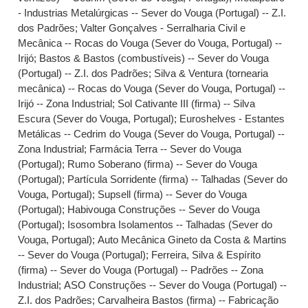
- Industrias Metalúrgicas -- Sever do Vouga (Portugal) -- Z.I.
dos Padrões
;
Valter Gonçalves - Serralharia Civil e
Mecânica -- Rocas do Vouga (Sever do Vouga, Portugal) --
Irijó
;
Bastos & Bastos (combustíveis) -- Sever do Vouga
(Portugal) -- Z.I. dos Padrões
;
Silva & Ventura (tornearia
mecânica) -- Rocas do Vouga (Sever do Vouga, Portugal) --
Irijó -- Zona Industrial
;
Sol Cativante III (firma) -- Silva
Escura (Sever do Vouga, Portugal)
;
Euroshelves - Estantes
Metálicas -- Cedrim do Vouga (Sever do Vouga, Portugal) --
Zona Industrial
;
Farmácia Terra -- Sever do Vouga
(Portugal)
;
Rumo Soberano (firma) -- Sever do Vouga
(Portugal)
;
Partícula Sorridente (firma) -- Talhadas (Sever do
Vouga, Portugal)
;
Supsell (firma) -- Sever do Vouga
(Portugal)
;
Habivouga Construções -- Sever do Vouga
(Portugal)
;
Isosombra Isolamentos -- Talhadas (Sever do
Vouga, Portugal)
;
Auto Mecânica Gineto da Costa & Martins
-- Sever do Vouga (Portugal)
;
Ferreira, Silva & Espírito
(firma) -- Sever do Vouga (Portugal) -- Padrões -- Zona
Industrial
;
ASO Construções -- Sever do Vouga (Portugal) --
Z.I. dos Padrões
;
Carvalheira Bastos (firma) -- Fabricação