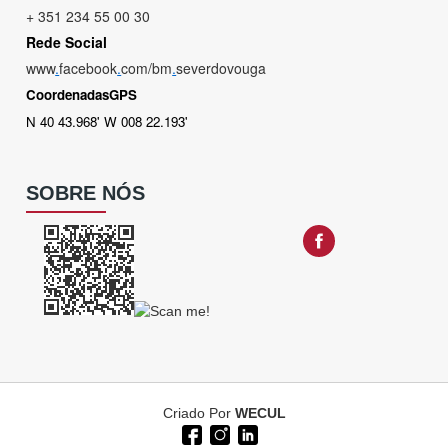
+ 351 234 55 00 30
Rede Social
www
.
facebook
.
com/bm
.
severdovouga
CoordenadasGPS
N 40 43.968' W 008 22.193'
SOBRE NÓS
Criado Por
WECUL