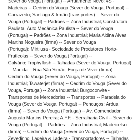
Sever do Vouga (Portugal) -- Arruamento Novo
;
4S -
Madeiras -- Cedrim do Vouga (Sever do Vouga, Portugal) --
Carrazedo
;
Santiago & Irmão (transportes) -- Sever do
Vouga (Portugal) -- Padrões -- Zona Industrial
;
Construtora
Paulista
;
Auto Mecânica Paulista -- Sever do Vouga
(Portugal) -- Padrões -- Zona Industrial
;
Maria Aldina Alves
Martins Nogueira (firma) -- Sever do Vouga
(Portugal)
;
Mirtilusa - Sociedade de Produtores Horto-
Frutícolas -- Sever do Vouga (Portugal) --
Calvário
;
Trophyflash -- Talhadas (Sever do Vouga, Portugal)
-- Macida -- Rua São Simão
;
Força de Viver (firma) --
Cedrim do Vouga (Sever do Vouga, Portugal) -- Zona
Industrial
;
Tswaterjet (firma) -- Cedrim do Vouga (Sever do
Vouga, Portugal) -- Zona Industrial
;
Burgoconvite -
Transportes de Mercadorias -- Transportes -- Paradela do
Vouga (Sever do Vouga, Portugal) -- Penouços
;
Ardua
(firma) -- Sever do Vouga (Portugal) -- Av. Comendador
Augusto Martins Pereira
;
A.F.F. - Serralharia Civil -- Sever do
Vouga (Portugal) -- Padrões -- Zona Industrial
;
Madeicelso
(firma) -- Cedrim do Vouga (Sever do Vouga, Portugal) --
Zevedinho
;
Ladeira & Ladeira - Transportadores -- Talhadas