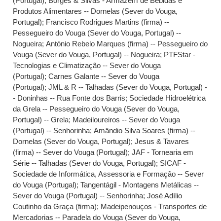
(Portugal)
;
Borges & Silvas - Armazém de Bebidas e
Produtos Alimentares -- Dornelas (Sever do Vouga,
Portugal)
;
Francisco Rodrigues Martins (firma) --
Pessegueiro do Vouga (Sever do Vouga, Portugal) --
Nogueira
;
António Rebelo Marques (firma) -- Pessegueiro do
Vouga (Sever do Vouga, Portugal) -- Nogueira
;
PTFStar -
Tecnologias e Climatização -- Sever do Vouga
(Portugal)
;
Carnes Galante -- Sever do Vouga
(Portugal)
;
JML & R -- Talhadas (Sever do Vouga, Portugal) -
- Doninhas -- Rua Fonte dos Barris
;
Sociedade Hidroelétrica
da Grela -- Pessegueiro do Vouga (Sever do Vouga,
Portugal) -- Grela
;
Madeiloureiros -- Sever do Vouga
(Portugal) -- Senhorinha
;
Amândio Silva Soares (firma) --
Dornelas (Sever do Vouga, Portugal)
;
Jesus & Tavares
(firma) -- Sever do Vouga (Portugal)
;
JAF - Tornearia em
Série -- Talhadas (Sever do Vouga, Portugal)
;
SICAF -
Sociedade de Informática, Assessoria e Formação -- Sever
do Vouga (Portugal)
;
Tangentágil - Montagens Metálicas --
Sever do Vouga (Portugal) -- Senhorinha
;
José Adílio
Coutinho da Graça (firma)
;
Madeipenouços - Transportes de
Mercadorias -- Paradela do Vouga (Sever do Vouga,