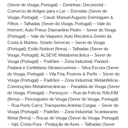
(Sever do Vouga, Portugal) -- Doninhas
;
Decorestal -
Comercio de Artigos para o Lar -- Dornelas (Sever do
Vouga, Portugal) -- Casal
;
Manuel Augusto Domingues &
Filhos -- Talhadas (Sever do Vouga, Portugal) -- Vale do
Homem
;
Auto Pneus Diamantino Pedro -- Sever do Vouga
(Portugal) -- Vale do Vaqueiro
;
Auto Mecânica Gineto da
Costa & Martins. Gineto Services -- Sever do Vouga
(Portugal)
;
Estilo Notável (firma) -- Talhadas (Sever do
Vouga, Portugal)
;
ALSEVE Metalomecânica -- Sever do
Vouga (Portugal) -- Padrões -- Zona Industrial
;
Panasil -
Padaria e Confeitaria Silvaescurense -- Silva Escura (Sever
do Vouga, Portugal) -- Vila Fria
;
Prumos & Perfis -- Sever do
Vouga (Portugal) -- Padrões -- Zona Industrial
;
Metalofelícia -
Construções Metalomecânicas -- Paradela do Vouga (Sever
do Vouga, Portugal) -- Penouços -- Rua da Felícia
;
RALKIM
(firma) -- Pessegueiro do Vouga (Sever do Vouga, Portugal)
-- Rua Porto Carro
;
Transportes António Corgas -- Sever do
Vouga (Portugal) -- Padrões -- Zona Industrial
;
Scantavares
Metal (firma) -- Rocas do Vouga (Sever do Vouga, Portugal)
-- Irijó
;
Crista Pura - Produção de Aves -- Talhadas (Sever