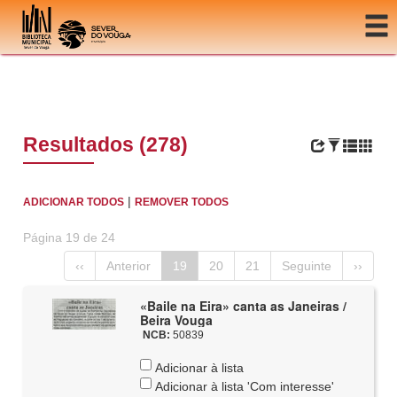
Ir para o conteúdo
Resultados (278)
|
ADICIONAR TODOS
REMOVER TODOS
Página 19 de 24
‹‹
Anterior
19
20
21
Seguinte
››
«Baile na Eira» canta as Janeiras /
Beira Vouga
NCB:
50839
Adicionar à lista
Adicionar à lista 'Com interesse'