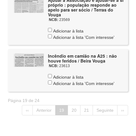
Ajudar a Associação é ajudar-se a si
próprio : população responde ao
apelo para ser sócio / Terras do
Vouga
NCB:
23569
Adicionar à lista
Adicionar à lista 'Com interesse'
Incêndio em camião na A25 : não
houve feridos / Beira Vouga
NCB:
23613
Adicionar à lista
Adicionar à lista 'Com interesse'
Página 19 de 24
‹‹
Anterior
19
20
21
Seguinte
››