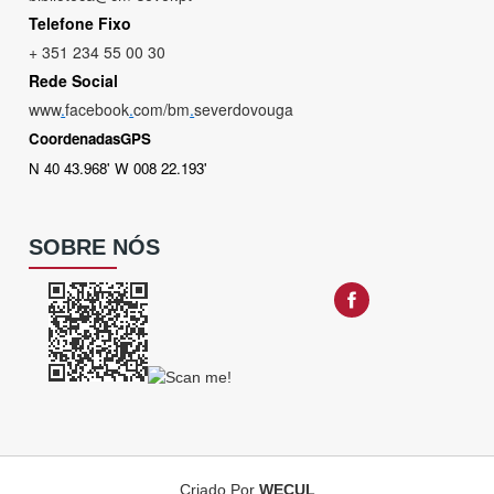
Telefone Fixo
+ 351 234 55 00 30
Rede Social
www
.
facebook
.
com/bm
.
severdovouga
CoordenadasGPS
N 40 43.968' W 008 22.193'
SOBRE NÓS
Criado Por
WECUL