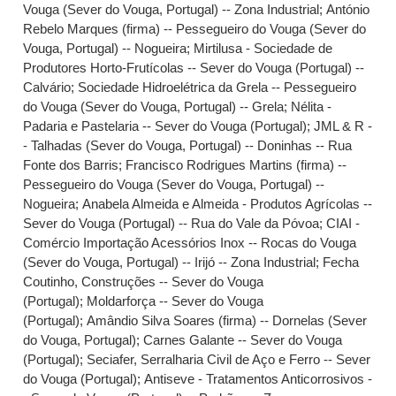
Vouga (Sever do Vouga, Portugal) -- Zona Industrial
;
António
Rebelo Marques (firma) -- Pessegueiro do Vouga (Sever do
Vouga, Portugal) -- Nogueira
;
Mirtilusa - Sociedade de
Produtores Horto-Frutícolas -- Sever do Vouga (Portugal) --
Calvário
;
Sociedade Hidroelétrica da Grela -- Pessegueiro
do Vouga (Sever do Vouga, Portugal) -- Grela
;
Nélita -
Padaria e Pastelaria -- Sever do Vouga (Portugal)
;
JML & R -
- Talhadas (Sever do Vouga, Portugal) -- Doninhas -- Rua
Fonte dos Barris
;
Francisco Rodrigues Martins (firma) --
Pessegueiro do Vouga (Sever do Vouga, Portugal) --
Nogueira
;
Anabela Almeida e Almeida - Produtos Agrícolas --
Sever do Vouga (Portugal) -- Rua do Vale da Póvoa
;
CIAI -
Comércio Importação Acessórios Inox -- Rocas do Vouga
(Sever do Vouga, Portugal) -- Irijó -- Zona Industrial
;
Fecha
Coutinho, Construções -- Sever do Vouga
(Portugal)
;
Moldarforça -- Sever do Vouga
(Portugal)
;
Amândio Silva Soares (firma) -- Dornelas (Sever
do Vouga, Portugal)
;
Carnes Galante -- Sever do Vouga
(Portugal)
;
Seciafer, Serralharia Civil de Aço e Ferro -- Sever
do Vouga (Portugal)
;
Antiseve - Tratamentos Anticorrosivos -