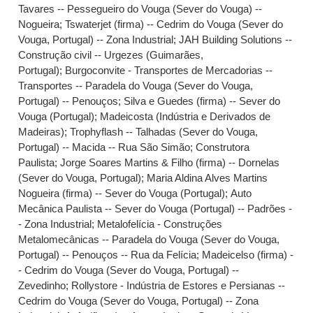
Tavares -- Pessegueiro do Vouga (Sever do Vouga) --
Nogueira
;
Tswaterjet (firma) -- Cedrim do Vouga (Sever do
Vouga, Portugal) -- Zona Industrial
;
JAH Building Solutions --
Construção civil -- Urgezes (Guimarães,
Portugal)
;
Burgoconvite - Transportes de Mercadorias --
Transportes -- Paradela do Vouga (Sever do Vouga,
Portugal) -- Penouços
;
Silva e Guedes (firma) -- Sever do
Vouga (Portugal)
;
Madeicosta (Indústria e Derivados de
Madeiras)
;
Trophyflash -- Talhadas (Sever do Vouga,
Portugal) -- Macida -- Rua São Simão
;
Construtora
Paulista
;
Jorge Soares Martins & Filho (firma) -- Dornelas
(Sever do Vouga, Portugal)
;
Maria Aldina Alves Martins
Nogueira (firma) -- Sever do Vouga (Portugal)
;
Auto
Mecânica Paulista -- Sever do Vouga (Portugal) -- Padrões -
- Zona Industrial
;
Metalofelícia - Construções
Metalomecânicas -- Paradela do Vouga (Sever do Vouga,
Portugal) -- Penouços -- Rua da Felícia
;
Madeicelso (firma) -
- Cedrim do Vouga (Sever do Vouga, Portugal) --
Zevedinho
;
Rollystore - Indústria de Estores e Persianas --
Cedrim do Vouga (Sever do Vouga, Portugal) -- Zona