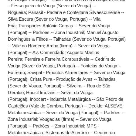
- Pessegueiro do Vouga (Sever do Vouga) --
Nogueira
;
Panasil - Padaria e Confeitaria Silvaescurense --
Silva Escura (Sever do Vouga, Portugal) -- Vila
Fria
;
Transportes António Corgas -- Sever do Vouga
(Portugal) -- Padrões -- Zona Industrial
;
Manuel Augusto
Domingues & Filhos -- Talhadas (Sever do Vouga, Portugal)
-- Vale do Homem
;
Ardua (firma) -- Sever do Vouga
(Portugal) -- Av. Comendador Augusto Martins
Pereira
;
Ferreira e Ferreira Combustíveis -- Cedrim do
Vouga (Sever do Vouga, Portugal) -- Fontelas do Vouga --
Extremo
;
Savigal - Produtos Alimentares -- Sever do Vouga
(Portugal)
;
Crista Pura - Produção de Aves -- Talhadas
(Sever do Vouga, Portugal) -- Silveira -- Rua de São
Geraldo
;
Housil Imóveis -- Sever do Vouga
(Portugal)
;
Inoxcart - indústria Metalúrgica -- São Pedro de
Castelões (Vale de Cambra, Portugal) -- Decide
;
ALSEVE
Metalomecânica -- Sever do Vouga (Portugal) -- Padrões --
Zona Industrial
;
Vougaclas (firma) -- Sever do Vouga
(Portugal) -- Padrões -- Zona Industrial
;
MPS -
Metalomecânica e Sistemas de Alumínio -- Cedrim do