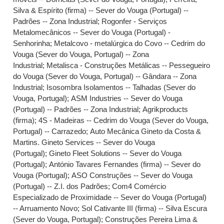
Silva & Espírito (firma) -- Sever do Vouga (Portugal) --
Padrões -- Zona Industrial
;
Rogonfer - Serviços
Metalomecânicos -- Sever do Vouga (Portugal) -
Senhorinha
;
Metalcovo - metalúrgica do Covo -- Cedrim do
Vouga (Sever do Vouga, Portugal) -- Zona
Industrial
;
Metalisca - Construções Metálicas -- Pessegueiro
do Vouga (Sever do Vouga, Portugal) -- Gândara -- Zona
Industrial
;
Isosombra Isolamentos -- Talhadas (Sever do
Vouga, Portugal)
;
ASM Industries -- Sever do Vouga
(Portugal) -- Padrões -- Zona Industrial
;
Agrikproducts
(firma)
;
4S - Madeiras -- Cedrim do Vouga (Sever do Vouga,
Portugal) -- Carrazedo
;
Auto Mecânica Gineto da Costa &
Martins. Gineto Services -- Sever do Vouga
(Portugal)
;
Gineto Fleet Solutions -- Sever do Vouga
(Portugal)
;
António Tavares Fernandes (firma) -- Sever do
Vouga (Portugal)
;
ASO Construções -- Sever do Vouga
(Portugal) -- Z.I. dos Padrões
;
Com4 Comércio
Especializado de Proximidade -- Sever do Vouga (Portugal)
-- Arruamento Novo
;
Sol Cativante III (firma) -- Silva Escura
(Sever do Vouga, Portugal)
;
Construções Pereira Lima &