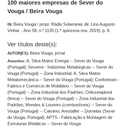
100 maiores empresas de Sever do
Vouga / Beira Vouga
Beira Vouga / propr. Rádio Soberania; dir. Lino Augusto
IN:
Vinhal. - Ano 58, n.º 1135 (1.ª quinzena nov. 2019), p. 8.
Ver títulos deste(s):
Beira Vouga. jornal
AUTOR(ES):
A. Silva Matos Energia -- Sever do Vouga
Assuntos:
(Portugal)
;
Seveme - Indústrias Metalúrgicas -- Sever do
Vouga (Portugal) -- Zona Industrial
;
A. Silva Matos
Metalomecânica -- Sever do Vouga (Portugal)
;
Conforteam -
Fabrico e Comércio de Mobiliário -- Sever do Vouga
(Portugal) -- Zona Industrial dos Padrões
;
Odisseiaplural
(firma) -- Sever do Vouga (Portugal) -- Zona Industrial dos
Padrões
;
Mendes & Loureiro (combustíveis) -- Sever do
Vouga (Portugal) -- Calvário
;
Arestalfer -- Dornelas (Sever
do Vouga, Portugal)
;
APTS - Fabricação e Montagem de
Estruturas Metálicas -- Sever do Vouga