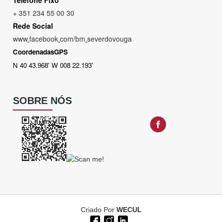
Telefone Fixo
+ 351 234 55 00 30
Rede Social
www
.
facebook
.
com/bm
.
severdovouga
CoordenadasGPS
N 40 43.968' W 008 22.193'
SOBRE NÓS
Criado Por
WECUL