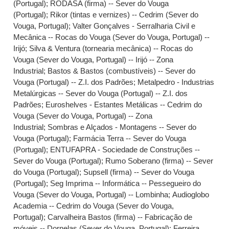
(Portugal)
;
RODASA (firma) -- Sever do Vouga
(Portugal)
;
Rikor (tintas e vernizes) -- Cedrim (Sever do
Vouga, Portugal)
;
Valter Gonçalves - Serralharia Civil e
Mecânica -- Rocas do Vouga (Sever do Vouga, Portugal) --
Irijó
;
Silva & Ventura (tornearia mecânica) -- Rocas do
Vouga (Sever do Vouga, Portugal) -- Irijó -- Zona
Industrial
;
Bastos & Bastos (combustíveis) -- Sever do
Vouga (Portugal) -- Z.I. dos Padrões
;
Metalpedro - Industrias
Metalúrgicas -- Sever do Vouga (Portugal) -- Z.I. dos
Padrões
;
Euroshelves - Estantes Metálicas -- Cedrim do
Vouga (Sever do Vouga, Portugal) -- Zona
Industrial
;
Sombras e Alçados - Montagens -- Sever do
Vouga (Portugal)
;
Farmácia Terra -- Sever do Vouga
(Portugal)
;
ENTUFAPRA - Sociedade de Construções --
Sever do Vouga (Portugal)
;
Rumo Soberano (firma) -- Sever
do Vouga (Portugal)
;
Supsell (firma) -- Sever do Vouga
(Portugal)
;
Seg Imprima -- Informática -- Pessegueiro do
Vouga (Sever do Vouga, Portugal) -- Lombinha
;
Audioglobo
Academia -- Cedrim do Vouga (Sever do Vouga,
Portugal)
;
Carvalheira Bastos (firma) -- Fabricação de
móveis -- Dornelas (Sever do Vouga, Portugal)
;
Ferreira,