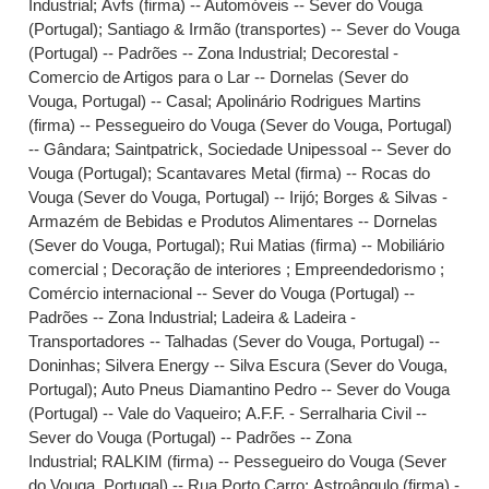
Industrial
;
Avfs (firma) -- Automóveis -- Sever do Vouga
(Portugal)
;
Santiago & Irmão (transportes) -- Sever do Vouga
(Portugal) -- Padrões -- Zona Industrial
;
Decorestal -
Comercio de Artigos para o Lar -- Dornelas (Sever do
Vouga, Portugal) -- Casal
;
Apolinário Rodrigues Martins
(firma) -- Pessegueiro do Vouga (Sever do Vouga, Portugal)
-- Gândara
;
Saintpatrick, Sociedade Unipessoal -- Sever do
Vouga (Portugal)
;
Scantavares Metal (firma) -- Rocas do
Vouga (Sever do Vouga, Portugal) -- Irijó
;
Borges & Silvas -
Armazém de Bebidas e Produtos Alimentares -- Dornelas
(Sever do Vouga, Portugal)
;
Rui Matias (firma) -- Mobiliário
comercial ; Decoração de interiores ; Empreendedorismo ;
Comércio internacional -- Sever do Vouga (Portugal) --
Padrões -- Zona Industrial
;
Ladeira & Ladeira -
Transportadores -- Talhadas (Sever do Vouga, Portugal) --
Doninhas
;
Silvera Energy -- Silva Escura (Sever do Vouga,
Portugal)
;
Auto Pneus Diamantino Pedro -- Sever do Vouga
(Portugal) -- Vale do Vaqueiro
;
A.F.F. - Serralharia Civil --
Sever do Vouga (Portugal) -- Padrões -- Zona
Industrial
;
RALKIM (firma) -- Pessegueiro do Vouga (Sever
do Vouga, Portugal) -- Rua Porto Carro
;
Astroângulo (firma) -