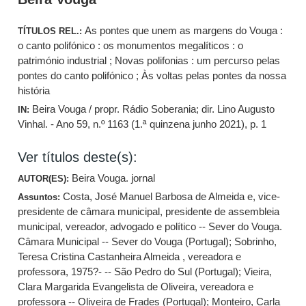
As pontes que unem as margens do Vouga :
TÍTULOS REL.:
o canto polifónico : os monumentos megalíticos : o
património industrial ; Novas polifonias : um percurso pelas
pontes do canto polifónico ; Às voltas pelas pontes da nossa
história
Beira Vouga / propr. Rádio Soberania; dir. Lino Augusto
IN:
Vinhal. - Ano 59, n.º 1163 (1.ª quinzena junho 2021), p. 1
Ver títulos deste(s):
Beira Vouga. jornal
AUTOR(ES):
Costa, José Manuel Barbosa de Almeida e, vice-
Assuntos:
presidente de câmara municipal, presidente de assembleia
municipal, vereador, advogado e político -- Sever do Vouga.
Câmara Municipal -- Sever do Vouga (Portugal)
;
Sobrinho,
Teresa Cristina Castanheira Almeida , vereadora e
professora, 1975?- -- São Pedro do Sul (Portugal)
;
Vieira,
Clara Margarida Evangelista de Oliveira, vereadora e
professora -- Oliveira de Frades (Portugal)
;
Monteiro, Carla