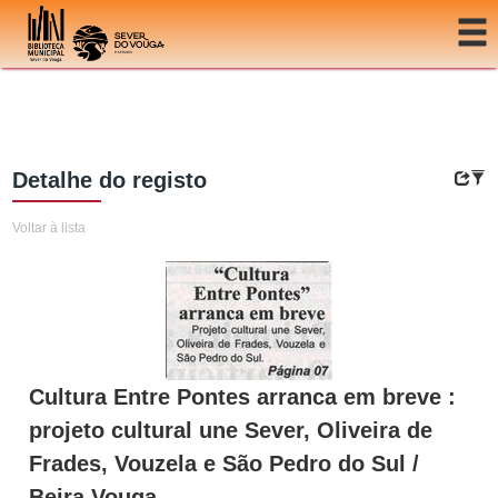
Ir para o conteúdo
Detalhe do registo
Voltar à lista
Cultura Entre Pontes arranca em breve :
projeto cultural une Sever, Oliveira de
Frades, Vouzela e São Pedro do Sul /
Beira Vouga