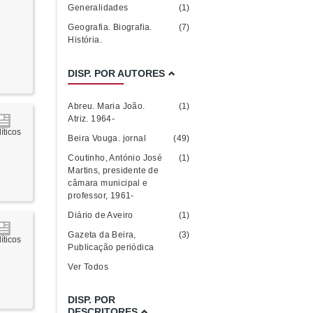
Generalidades
(1)
Geografia. Biografia.
(7)
História.
DISP. POR AUTORES
Abreu. Maria João.
(1)
Atriz. 1964-
íticos
Beira Vouga. jornal
(49)
Coutinho, António José
(1)
Martins, presidente de
câmara municipal e
professor, 1961-
Diário de Aveiro
(1)
Gazeta da Beira,
(3)
íticos
Publicação periódica
Ver Todos
DISP. POR
DESCRITORES