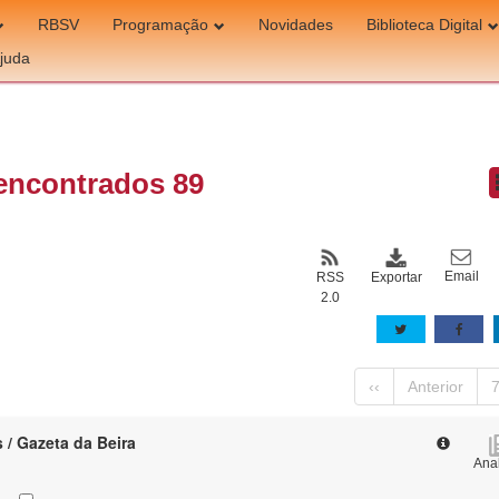
RBSV
Programação
Novidades
Biblioteca Digital
juda
encontrados 89
Email
Exportar
RSS
2.0
‹‹
Anterior
 / Gazeta da Beira
Anal