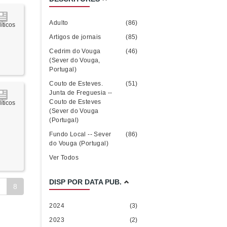
Adulto
(86)
íticos
Artigos de jornais
(85)
Cedrim do Vouga
(46)
(Sever do Vouga,
Portugal)
Couto de Esteves.
(51)
Junta de Freguesia --
Couto de Esteves
íticos
(Sever do Vouga
(Portugal)
Fundo Local -- Sever
(86)
do Vouga (Portugal)
Ver Todos
DISP POR DATA PUB.
7
8
2024
(3)
2023
(2)