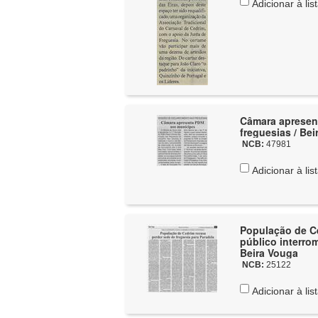
Adicionar à lis
Câmara apresen
freguesias / Be
NCB:
47981
Adicionar à lis
População de Ce
público interro
Beira Vouga
NCB:
25122
Adicionar à lis