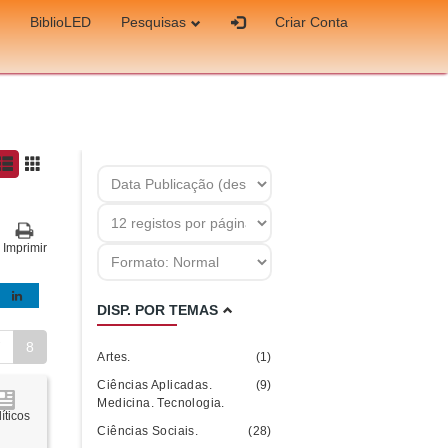
BiblioLED
Pesquisas
Criar Conta
Imprimir
DISP. POR TEMAS
7
8
Artes.
(1)
Ciências Aplicadas.
(9)
Medicina. Tecnologia.
íticos
Ciências Sociais.
(28)