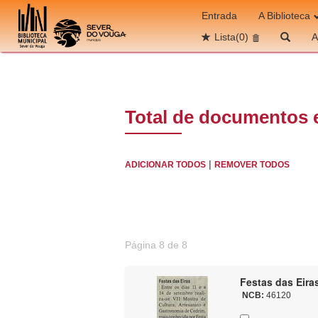
Ir para o conteúdo
Entrada
A Biblioteca
Lista
(0)
A
Total de documentos 
|
ADICIONAR TODOS
REMOVER TODOS
Página 8 de 8
Festas das Eiras
NCB:
46120