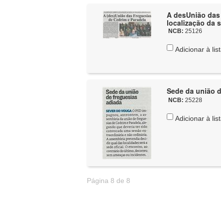
A desUnião das 
localização da s
NCB:
25126
Adicionar à lis
Sede da união d
NCB:
25228
Adicionar à lis
Página 8 de 8